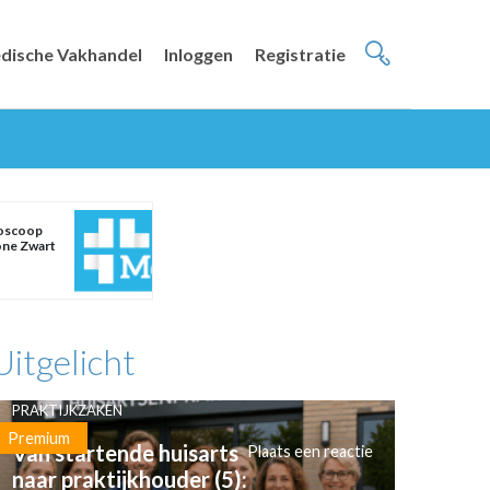
dische Vakhandel
Inloggen
Registratie
oscoop
ne Zwart
Uitgelicht
PRAKTIJKZAKEN
Premium
Van startende huisarts
Plaats een reactie
naar praktijkhouder (5):