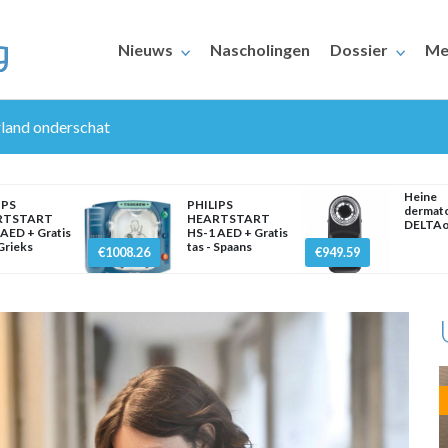
Nieuws
Nascholingen
Dossier
Me
land onderschat
Heine
IPS
PHILIPS
dermat
RTSTART
HEARTSTART
DELTAo
AED + Gratis
HS-1 AED + Gratis
 Grieks
tas - Spaans
€1008.26
€949.59
ERAARS