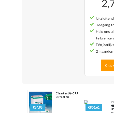
2,
Uitsluitend
Toegang tot
Help ons u
te brengen
Eén jaarlijk
2 maanden 
Kies 
Cleartest® CRP
20 testen
PH
H
€54.95
€806.61
HS
ta