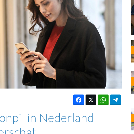
OST
EN
N
ANDEL
d
npil in Nederland
erschat