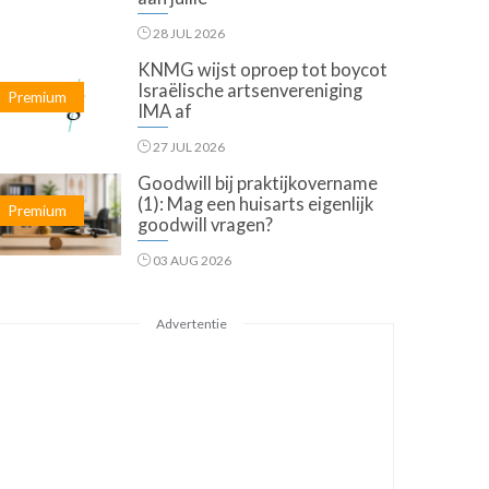
28 JUL 2026
KNMG wijst oproep tot boycot
Israëlische artsenvereniging
Premium
IMA af
27 JUL 2026
Goodwill bij praktijkovername
(1): Mag een huisarts eigenlijk
Premium
goodwill vragen?
03 AUG 2026
Advertentie