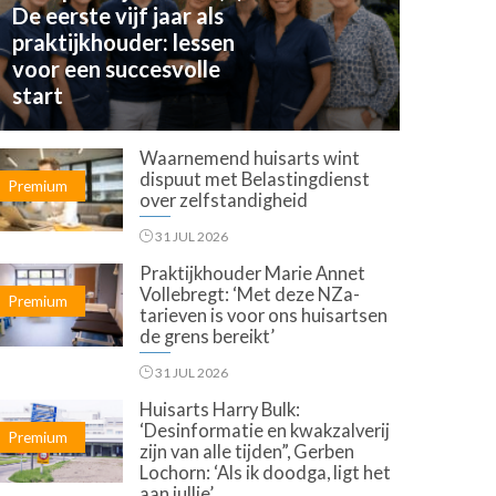
De eerste vijf jaar als
praktijkhouder: lessen
voor een succesvolle
start
Waarnemend huisarts wint
dispuut met Belastingdienst
Premium
over zelfstandigheid
31 JUL 2026
Praktijkhouder Marie Annet
Vollebregt: ‘Met deze NZa-
Premium
tarieven is voor ons huisartsen
de grens bereikt’
31 JUL 2026
Huisarts Harry Bulk:
‘Desinformatie en kwakzalverij
Premium
zijn van alle tijden”, Gerben
Lochorn: ‘Als ik doodga, ligt het
aan jullie’