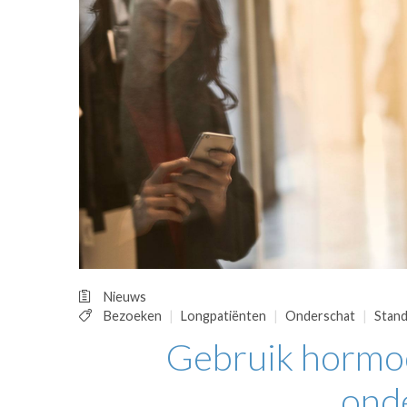
OPINIE
HUISARTSENP
PRAKTIJKZAK
TARIEVEN
VPHUISARTSE
MEDISCHE VAKH
INLOGGEN
REGISTRATIE
Nieuws
Bezoeken
Longpatiënten
Onderschat
Stan
Gebruik hormoo
ond