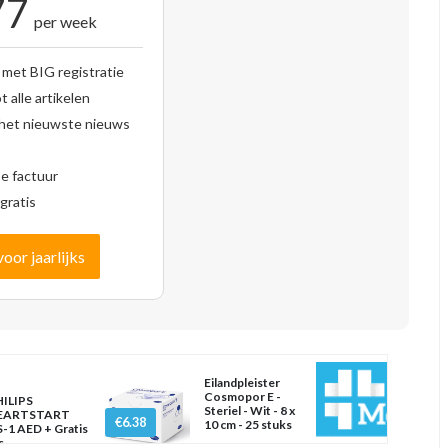
77
per week
 met BIG registratie
 alle artikelen
 het nieuwste nieuws
se factuur
gratis
voor jaarlijks
Eilandpleister
Cosmopor E -
ILIPS
Steriel - Wit - 8 x
EARTSTART
€6.38
10 cm - 25 stuks
-1 AED + Gratis
s