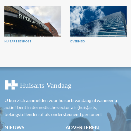
HUISARTSENPOST
OVERHEID
U kun zich aanmelden voor huisartsvandaag.nl wanneer u
actief bent in de medische sector als (huis)arts,
belangstellenden of als ondersteunend personeel.
NIEUWS
ADVERTEREN