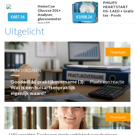
PHILIPS
HemoCue
HEARTSTART
Glucose 201+
HS-1 AED + Gratis
Analyser,
tas - Pools
€687.16
€1008.26
glucosemeter
mmol/l
Uitgelicht
Premium
PRAKTIJKZAKEN
Goodwill bij praktijkovername (3):
Plaats een reactie
Wat is een huisartsenpraktijk
eigenlijk waard?
Premium
LHV-voorzitter Tasche nog steeds verbijsterd over de nieuwe