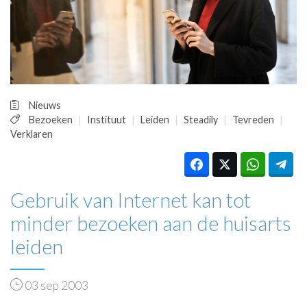
HUISARTSENPOST
PRAKTIJKZAKEN
TARIEVEN
VPHUISARTSEN
MEDISCHE VAKHANDEL
INLOGGEN
Nieuws
REGISTRATIE
Bezoeken
Instituut
Leiden
Steadily
Tevreden
Verklaren
Gebruik van Internet kan tot
minder bezoeken aan de huisarts
leiden
03 sep 2003