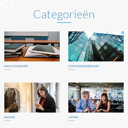
Categorieën
NASCHOLINGEN
ZORGVERZEKERAARS
NIEUWS
OPINIE