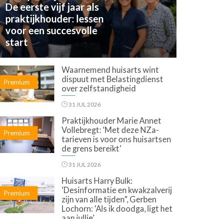
De eerste vijf jaar als
praktijkhouder: lessen
voor een succesvolle
start
Waarnemend huisarts wint
dispuut met Belastingdienst
Premium
over zelfstandigheid
31 JUL 2026
Praktijkhouder Marie Annet
Vollebregt: ‘Met deze NZa-
Premium
tarieven is voor ons huisartsen
de grens bereikt’
31 JUL 2026
Huisarts Harry Bulk:
‘Desinformatie en kwakzalverij
Premium
zijn van alle tijden”, Gerben
Lochorn: ‘Als ik doodga, ligt het
aan jullie’