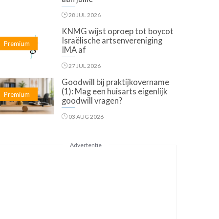
28 JUL 2026
KNMG wijst oproep tot boycot
Israëlische artsenvereniging
Premium
IMA af
27 JUL 2026
Goodwill bij praktijkovername
(1): Mag een huisarts eigenlijk
Premium
goodwill vragen?
03 AUG 2026
Advertentie