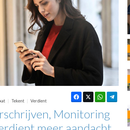
OST
EN
N
ANDEL
xat
Tekent
Verdient
schrijven, Monitoring
erdient meer aandacht