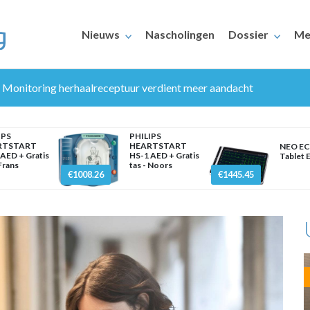
Nieuws
Nascholingen
Dossier
Me
, Monitoring herhaalreceptuur verdient meer aandacht
IPS
PHILIPS
RTSTART
HEARTSTART
NEO EC
AED + Gratis
HS-1 AED + Gratis
Tablet 
 Frans
tas - Noors
€1008.26
€1445.45
ERAARS