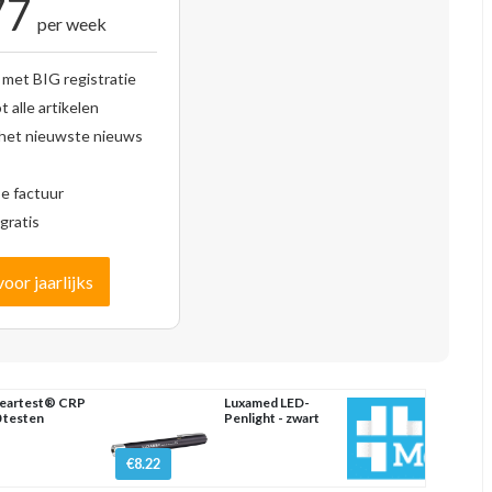
77
per week
 met BIG registratie
 alle artikelen
 het nieuwste nieuws
se factuur
gratis
voor jaarlijks
eartest® CRP
Luxamed LED-
 testen
Penlight - zwart
€8.22