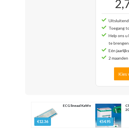
2,
Uitsluitend
Toegang tot
Help ons u
te brengen
Eén jaarlijk
2 maanden 
Kies 
ECG lineaal KaWe
Cl
20
€12.36
€54.95