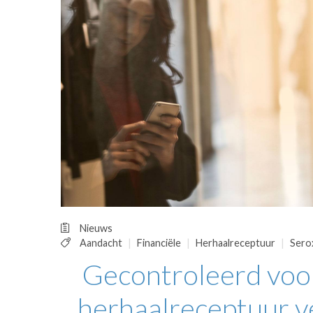
OPINIE
HUISARTSENP
PRAKTIJKZAK
TARIEVEN
VPHUISARTSE
MEDISCHE VAKH
INLOGGEN
REGISTRATIE
Nieuws
Aandacht
Financiële
Herhaalreceptuur
Sero
Gecontroleerd voor
herhaalreceptuur v