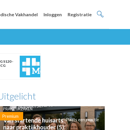
dische Vakhandel
Inloggen
Registratie
G S120 -
ECG
Uitgelicht
PRAKTIJKZAKEN
Premium
Van startende huisarts
Plaats een reactie
naar praktijkhouder (5):