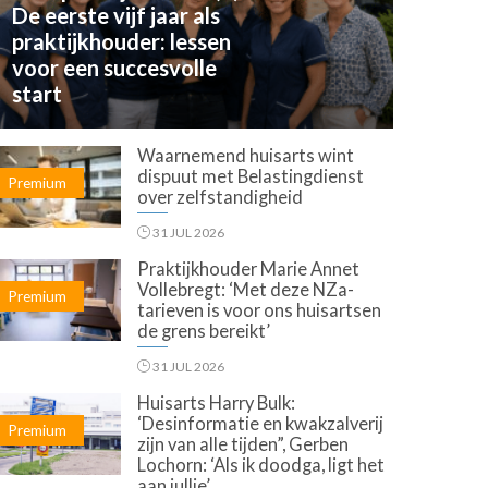
De eerste vijf jaar als
praktijkhouder: lessen
voor een succesvolle
start
Waarnemend huisarts wint
dispuut met Belastingdienst
Premium
over zelfstandigheid
31 JUL 2026
Praktijkhouder Marie Annet
Vollebregt: ‘Met deze NZa-
Premium
tarieven is voor ons huisartsen
de grens bereikt’
31 JUL 2026
Huisarts Harry Bulk:
‘Desinformatie en kwakzalverij
Premium
zijn van alle tijden”, Gerben
Lochorn: ‘Als ik doodga, ligt het
aan jullie’