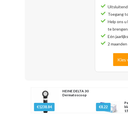
Uitsluitend
Toegang tot
Help ons u
te brengen
Eén jaarlijk
2 maanden 
Kies 
HEINE DELTA 30
Dermatoscoop
Pe
€1238.84
€8.22
bl
15