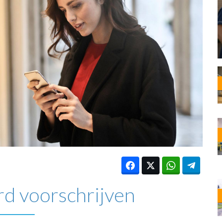
OST
EN
N
ANDEL
d voorschrijven