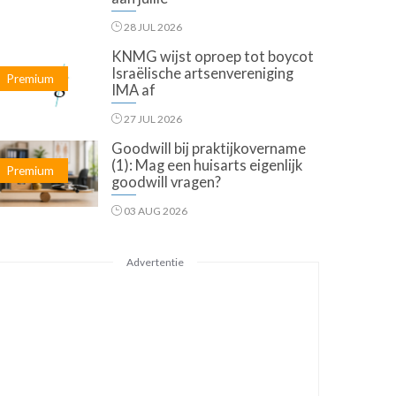
28 JUL 2026
KNMG wijst oproep tot boycot
Israëlische artsenvereniging
Premium
IMA af
27 JUL 2026
Goodwill bij praktijkovername
(1): Mag een huisarts eigenlijk
Premium
goodwill vragen?
03 AUG 2026
Advertentie