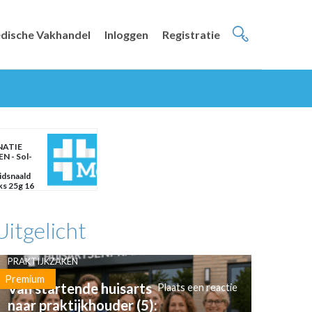
dische Vakhandel
Inloggen
Registratie
NATIE
N - Sol-
idsnaald
ks 25g 16
Uitgelicht
PRAKTIJKZAKEN
Premium
Van startende huisarts
Plaats een reactie
naar praktijkhouder (5):