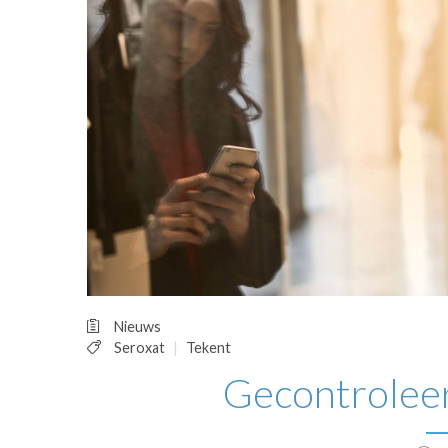
OPINIE
HUISARTSENP
PRAKTIJKZAK
TARIEVEN
VPHUISARTSE
MEDISCHE VAKH
INLOGGEN
REGISTRATIE
Nieuws
Seroxat
Tekent
Gecontroleer