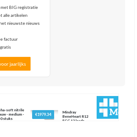
 met BIG registratie
 alle artikelen
 het nieuwste nieuws
se factuur
gratis
voor jaarlijks
ha-soft nitrile
Mindray
auw - medium -
€1979.34
BeneHeart R12
0 stuks
ECG 12 leads