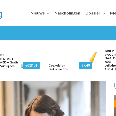
Nieuws
Nascholingen
Dossier
Me
GRIEP
VACCI
IPS
NAALDE
RTSTART
care
AED + Gratis
€619.01
€7.40
Coagulator
veilighe
 Portugees
Diatermo 50 -
100 stu
ERAARS
Monopolair
mm x