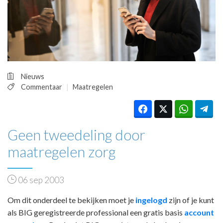
HUISARTSENPOST
PRAKTIJKZAKEN
TARIEVEN
VPHUISARTSEN
MEDISCHE VAKHANDEL
INLOGGEN
Nieuws
REGISTRATIE
Commentaar
Maatregelen
Geen tweedeling door
maatregelen zorg
06 sep 2003
Om dit onderdeel te bekijken moet je
ingelogd
zijn of je kunt
als BIG geregistreerde professional een gratis basis
account