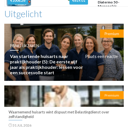
€1008.26
€619.01
Diatermo 50 -
Monopolair
Uitgelicht
Premium
PRAKTIJKZAKEN
Van startende huisarts naar
Plaats een reactie
praktijkhouder (5): De eerste vijf
jaar als praktijkhouder: lessen voor
een succesvolle start
Premium
Waarnemend huisarts wint dispuut met Belastingdienst over
zelfstandigheid
31 JUL 2026