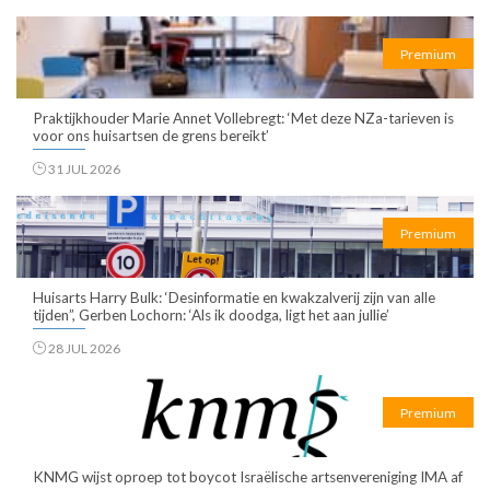
Premium
Praktijkhouder Marie Annet Vollebregt: ‘Met deze NZa-tarieven is
voor ons huisartsen de grens bereikt’
31 JUL 2026
Premium
Huisarts Harry Bulk: ‘Desinformatie en kwakzalverij zijn van alle
tijden”, Gerben Lochorn: ‘Als ik doodga, ligt het aan jullie’
28 JUL 2026
Premium
KNMG wijst oproep tot boycot Israëlische artsenvereniging IMA af