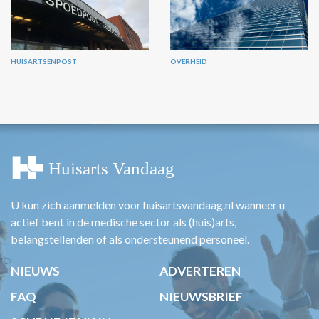
HUISARTSENPOST
OVERHEID
U kun zich aanmelden voor huisartsvandaag.nl wanneer u
actief bent in de medische sector als (huis)arts,
belangstellenden of als ondersteunend personeel.
NIEUWS
ADVERTEREN
FAQ
NIEUWSBRIEF