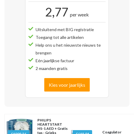
2,77
per week
Uitsluitend met BIG registratie
Toegang tot alle artikelen
Help ons u het nieuwste nieuws te
brengen
Eén jaarlijkse factuur
2 maanden gratis
Kies voor jaarlijks
PHILIPS
HEARTSTART
HS-1 AED + Gratis
Coagulator
tas - Grieks