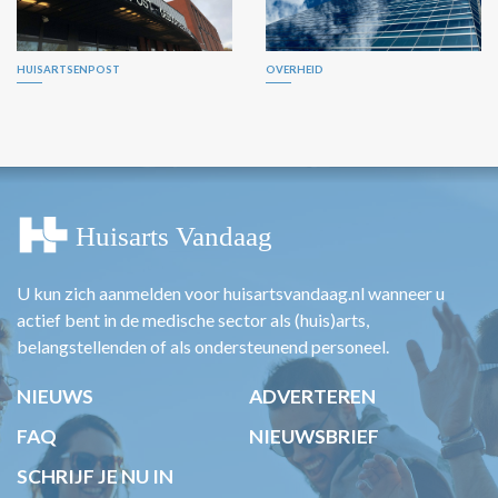
HUISARTSENPOST
OVERHEID
U kun zich aanmelden voor huisartsvandaag.nl wanneer u
actief bent in de medische sector als (huis)arts,
belangstellenden of als ondersteunend personeel.
NIEUWS
ADVERTEREN
FAQ
NIEUWSBRIEF
SCHRIJF JE NU IN