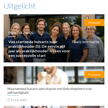
Uitgelicht
Premium
PRAKTIJKZAKEN
Van startende huisarts naar
Plaats een reactie
praktijkhouder (5): De eerste vijf
jaar als praktijkhouder: lessen voor
een succesvolle start
Premium
Waarnemend huisarts wint dispuut met Belastingdienst over
zelfstandigheid
31 JUL 2026