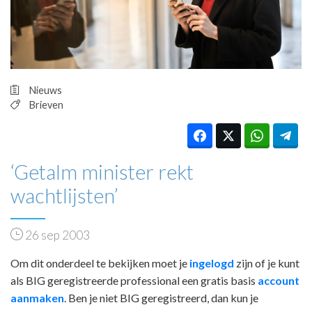
HUISARTSENPOST
PRAKTIJKZAKEN
TARIEVEN
VPHUISARTSEN
MEDISCHE VAKHANDEL
Nieuws
INLOGGEN
Brieven
REGISTRATIE
‘Getalm minister rekt
wachtlijsten’
26 sep 2003
Om dit onderdeel te bekijken moet je
ingelogd
zijn of je kunt
als BIG geregistreerde professional een gratis basis
account
aanmaken
. Ben je niet BIG geregistreerd, dan kun je