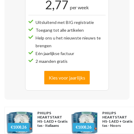
2,77
per week
Uitsluitend met BIG registratie
Toegang tot alle artikelen
Help ons u het nieuwste nieuws te
brengen
Eén jaarlijkse factuur
2 maanden gratis
Kies voor jaarlijks
PHILIPS
PHILIPS
HEARTSTART
HEARTSTART
HS-1 AED + Gratis
HS-1 AED + Gratis
tas - Italiaans
tas - Noors
€1008.26
€1008.26