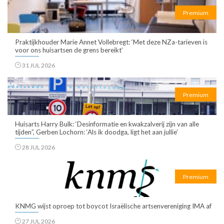
Premium
Praktijkhouder Marie Annet Vollebregt: ‘Met deze NZa-tarieven is
voor ons huisartsen de grens bereikt’
31 JUL 2026
Premium
Huisarts Harry Bulk: ‘Desinformatie en kwakzalverij zijn van alle
tijden”, Gerben Lochorn: ‘Als ik doodga, ligt het aan jullie’
28 JUL 2026
Premium
KNMG wijst oproep tot boycot Israëlische artsenvereniging IMA af
27 JUL 2026