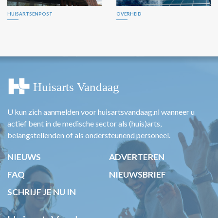
HUISARTSENPOST
OVERHEID
U kun zich aanmelden voor huisartsvandaag.nl wanneer u
actief bent in de medische sector als (huis)arts,
belangstellenden of als ondersteunend personeel.
NIEUWS
ADVERTEREN
FAQ
NIEUWSBRIEF
SCHRIJF JE NU IN