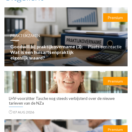
Premium
PRAKTIJKZAKEN
Goodwill bij praktijkovername (3):
Plaats een reactie
Wat is een huisartsenpraktijk
eigenlijk waard?
Premium
LHV-voorzitter Tasche nog steeds verbijsterd over de nieuwe
tarieven van de NZa
07 AUG 2026
Premium