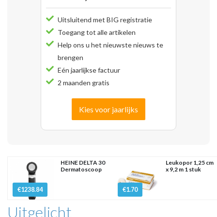
Uitsluitend met BIG registratie
Toegang tot alle artikelen
Help ons u het nieuwste nieuws te
brengen
Eén jaarlijkse factuur
2 maanden gratis
Kies voor jaarlijks
HEINE DELTA 30
Leukopor 1,25 cm
Dermatoscoop
x 9,2 m 1 stuk
€1238.84
€1.70
Uitgelicht