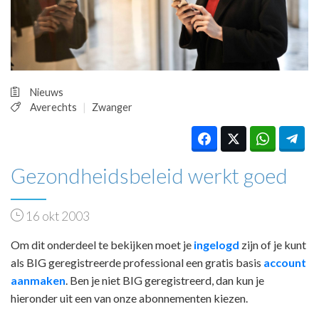
HUISARTSENPOST
PRAKTIJKZAKEN
TARIEVEN
VPHUISARTSEN
MEDISCHE VAKHANDEL
Nieuws
INLOGGEN
Averechts
Zwanger
REGISTRATIE
Gezondheidsbeleid werkt goed
16 okt 2003
Om dit onderdeel te bekijken moet je
ingelogd
zijn of je kunt
als BIG geregistreerde professional een gratis basis
account
aanmaken
. Ben je niet BIG geregistreerd, dan kun je
hieronder uit een van onze abonnementen kiezen.