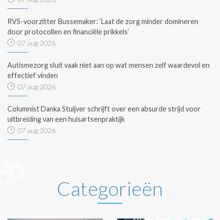
RVS-voorzitter Bussemaker: ‘Laat de zorg minder domineren
door protocollen en financiële prikkels’
07 aug 2026
Autismezorg sluit vaak niet aan op wat mensen zelf waardevol en
effectief vinden
07 aug 2026
Columnist Danka Stuijver schrijft over een absurde strijd voor
uitbreiding van een huisartsenpraktijk
07 aug 2026
Categorieën