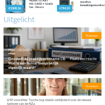
HEARTSTART
monitor,
HS-1 AED + Gratis
bewakingsmonitor
tas - Noors
€1008.26
€784.30
Uitgelicht
Premium
PRAKTIJKZAKEN
Goodwill bij praktijkovername (3):
Plaats een reactie
Wat is een huisartsenpraktijk
eigenlijk waard?
Premium
LHV-voorzitter Tasche nog steeds verbijsterd over de nieuwe
tarieven van de NZa