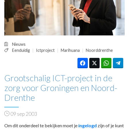
HUISARTSENPOST
PRAKTIJKZAKEN
TARIEVEN
VPHUISARTSEN
MEDISCHE VAKHANDEL
INLOGGEN
Nieuws
REGISTRATIE
Eenduidig
Ictproject
Marihuana
Noorddrenthe
Grootschalig ICT-project in de
zorg voor Groningen en Noord-
Drenthe
09 sep 2003
Om dit onderdeel te bekijken moet je
ingelogd
zijn of je kunt