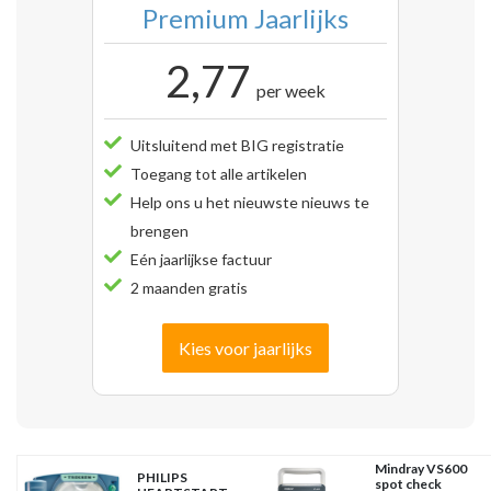
Premium Jaarlijks
2,77
per week
Uitsluitend met BIG registratie
Toegang tot alle artikelen
Help ons u het nieuwste nieuws te
brengen
Eén jaarlijkse factuur
2 maanden gratis
Kies voor jaarlijks
Mindray VS600
PHILIPS
spot check