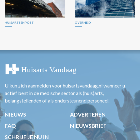
HUISARTSENPOST
OVERHEID
U kun zich aanmelden voor huisartsvandaag.nl wanneer u
actief bent in de medische sector als (huis)arts,
belangstellenden of als ondersteunend personeel.
NIEUWS
ADVERTEREN
FAQ
NIEUWSBRIEF
SCHRIJF JE NU IN