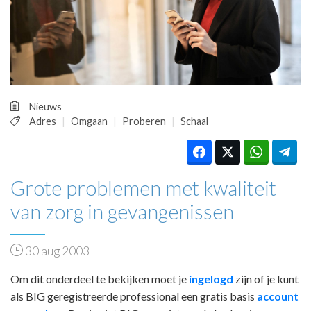
HUISARTSENPOST
PRAKTIJKZAKEN
TARIEVEN
VPHUISARTSEN
MEDISCHE VAKHANDEL
INLOGGEN
Nieuws
REGISTRATIE
Adres
Omgaan
Proberen
Schaal
Grote problemen met kwaliteit
van zorg in gevangenissen
30 aug 2003
Om dit onderdeel te bekijken moet je
ingelogd
zijn of je kunt
als BIG geregistreerde professional een gratis basis
account