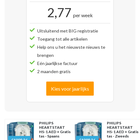
2,77
per week
Uitsluitend met BIG registratie
Toegang tot alle artikelen
Help ons u het nieuwste nieuws te
brengen
Eén jaarlijkse factuur
2 maanden gratis
Kies voor jaarlijks
PHILIPS
PHILIPS
HEARTSTART
HEARTSTART
HS-1 AED + Gratis
HS-1 AED + Gratis
tas - Spaans
tas - Zweeds