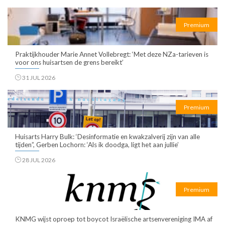
Premium
Praktijkhouder Marie Annet Vollebregt: ‘Met deze NZa-tarieven is
voor ons huisartsen de grens bereikt’
31 JUL 2026
Premium
Huisarts Harry Bulk: ‘Desinformatie en kwakzalverij zijn van alle
tijden”, Gerben Lochorn: ‘Als ik doodga, ligt het aan jullie’
28 JUL 2026
Premium
KNMG wijst oproep tot boycot Israëlische artsenvereniging IMA af