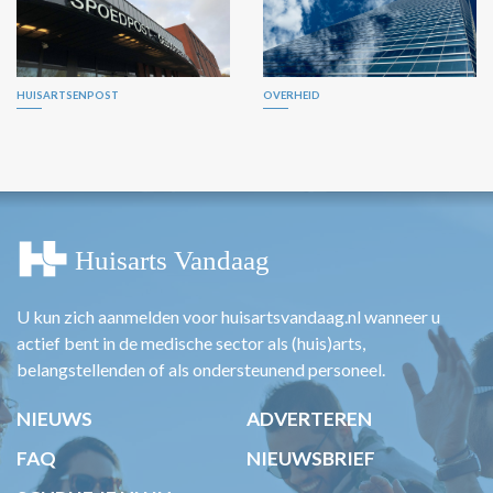
HUISARTSENPOST
OVERHEID
U kun zich aanmelden voor huisartsvandaag.nl wanneer u
actief bent in de medische sector als (huis)arts,
belangstellenden of als ondersteunend personeel.
NIEUWS
ADVERTEREN
FAQ
NIEUWSBRIEF