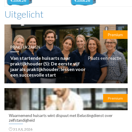
€1008.26
€1008.26
Uitgelicht
Premium
PRAKTIJKZAKEN
Van startende huisarts naar
Plaats een reactie
praktijkhouder (5): De eerste vijf
jaar als praktijkhouder: lessen voor
een succesvolle start
Premium
Waarnemend huisarts wint dispuut met Belastingdienst over
zelfstandigheid
31 JUL 2026