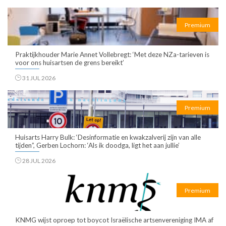
Premium
Praktijkhouder Marie Annet Vollebregt: ‘Met deze NZa-tarieven is
voor ons huisartsen de grens bereikt’
31 JUL 2026
Premium
Huisarts Harry Bulk: ‘Desinformatie en kwakzalverij zijn van alle
tijden”, Gerben Lochorn: ‘Als ik doodga, ligt het aan jullie’
28 JUL 2026
Premium
KNMG wijst oproep tot boycot Israëlische artsenvereniging IMA af