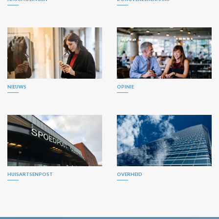
NIEUWS
OPINIE
HUISARTSENPOST
OVERHEID