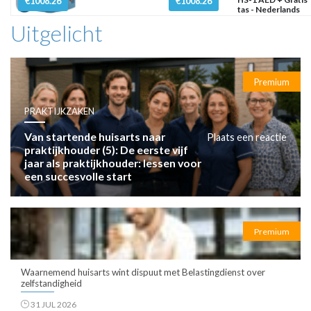
€1008.26
€1008.26
tas - Nederlands
Uitgelicht
Premium
PRAKTIJKZAKEN
Van startende huisarts naar
Plaats een reactie
praktijkhouder (5): De eerste vijf
jaar als praktijkhouder: lessen voor
een succesvolle start
Premium
Waarnemend huisarts wint dispuut met Belastingdienst over
zelfstandigheid
31 JUL 2026