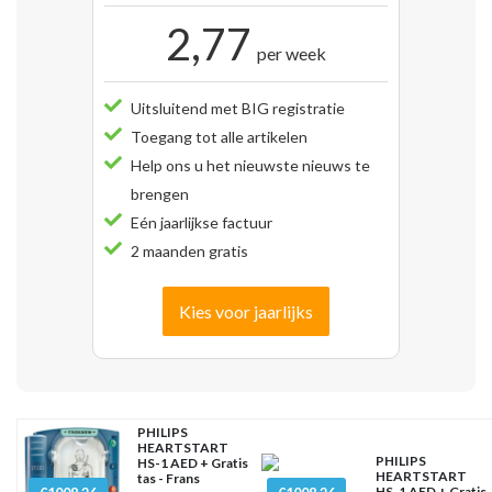
2,77
per week
Uitsluitend met BIG registratie
Toegang tot alle artikelen
Help ons u het nieuwste nieuws te
brengen
Eén jaarlijkse factuur
2 maanden gratis
Kies voor jaarlijks
PHILIPS
HEARTSTART
PHILIPS
HS-1 AED + Gratis
HEARTSTART
tas - Frans
HS-1 AED + Gratis