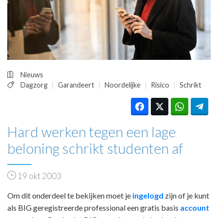
HUISARTSENPOST
PRAKTIJKZAKEN
TARIEVEN
VPHUISARTSEN
MEDISCHE VAKHANDEL
INLOGGEN
Nieuws
REGISTRATIE
Dagzorg
Garandeert
Noordelijke
Risico
Schrikt
Hard werken tegen een lage
beloning schrikt studenten af
19 okt 2003
Om dit onderdeel te bekijken moet je
ingelogd
zijn of je kunt
als BIG geregistreerde professional een gratis basis
account