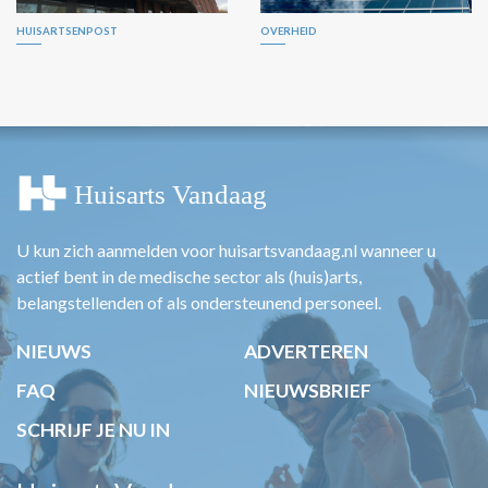
HUISARTSENPOST
OVERHEID
U kun zich aanmelden voor huisartsvandaag.nl wanneer u
actief bent in de medische sector als (huis)arts,
belangstellenden of als ondersteunend personeel.
NIEUWS
ADVERTEREN
FAQ
NIEUWSBRIEF
SCHRIJF JE NU IN