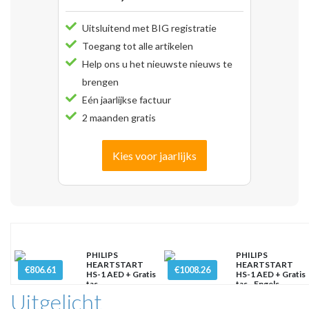
Uitsluitend met BIG registratie
Toegang tot alle artikelen
Help ons u het nieuwste nieuws te
brengen
Eén jaarlijkse factuur
2 maanden gratis
Kies voor jaarlijks
PHILIPS
PHILIPS
HEARTSTART
HEARTSTART
€806.61
€1008.26
HS-1 AED + Gratis
HS-1 AED + Gratis
tas
tas - Engels
Uitgelicht