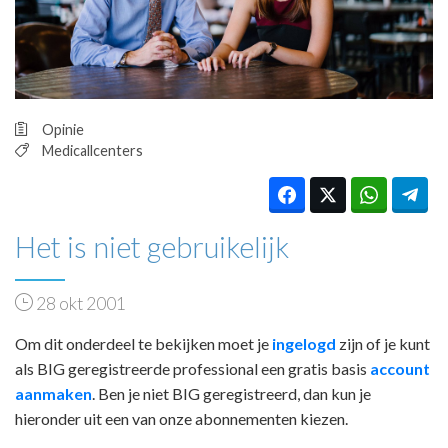
HUISARTSENPOST
PRAKTIJKZAKEN
TARIEVEN
VPHUISARTSEN
MEDISCHE VAKHANDEL
Opinie
INLOGGEN
Medicallcenters
REGISTRATIE
Het is niet gebruikelijk
28 okt 2001
Om dit onderdeel te bekijken moet je
ingelogd
zijn of je kunt
als BIG geregistreerde professional een gratis basis
account
aanmaken
. Ben je niet BIG geregistreerd, dan kun je
hieronder uit een van onze abonnementen kiezen.