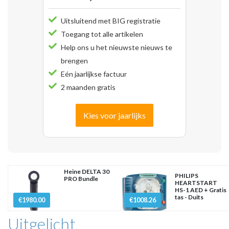
Uitsluitend met BIG registratie
Toegang tot alle artikelen
Help ons u het nieuwste nieuws te
brengen
Eén jaarlijkse factuur
2 maanden gratis
Kies voor jaarlijks
Heine DELTA 30
PHILIPS
PRO Bundle
HEARTSTART
HS-1 AED + Gratis
tas - Duits
€1980.00
€1008.26
Uitgelicht