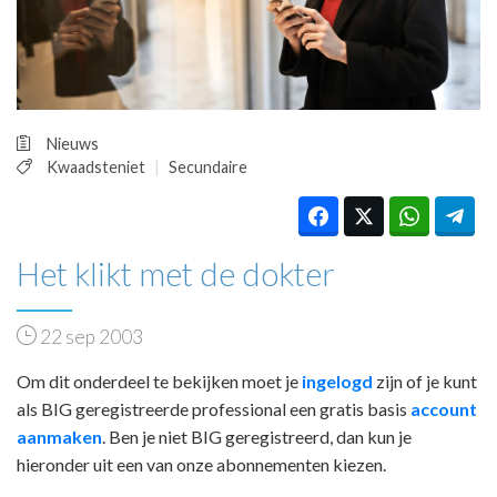
HUISARTSENPOST
PRAKTIJKZAKEN
TARIEVEN
VPHUISARTSEN
MEDISCHE VAKHANDEL
Nieuws
INLOGGEN
Kwaadsteniet
Secundaire
REGISTRATIE
Het klikt met de dokter
22 sep 2003
Om dit onderdeel te bekijken moet je
ingelogd
zijn of je kunt
als BIG geregistreerde professional een gratis basis
account
aanmaken
. Ben je niet BIG geregistreerd, dan kun je
hieronder uit een van onze abonnementen kiezen.