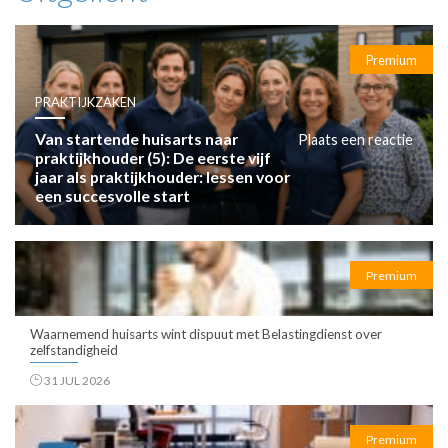
Premium
PRAKTIJKZAKEN
Van startende huisarts naar
Plaats een reactie
praktijkhouder (5): De eerste vijf
jaar als praktijkhouder: lessen voor
een succesvolle start
Premium
Waarnemend huisarts wint dispuut met Belastingdienst over
zelfstandigheid
31 JUL 2026
Premium