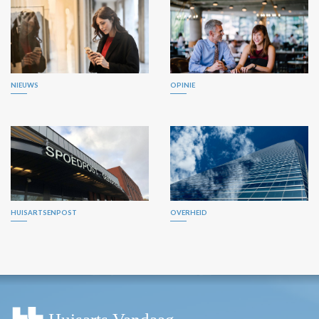
NIEUWS
OPINIE
HUISARTSENPOST
OVERHEID