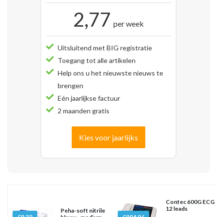
2,77
per week
Uitsluitend met BIG registratie
Toegang tot alle artikelen
Help ons u het nieuwste nieuws te
brengen
Eén jaarlijkse factuur
2 maanden gratis
Kies voor jaarlijks
Contec 600G ECG
12 leads
Peha-soft nitrile