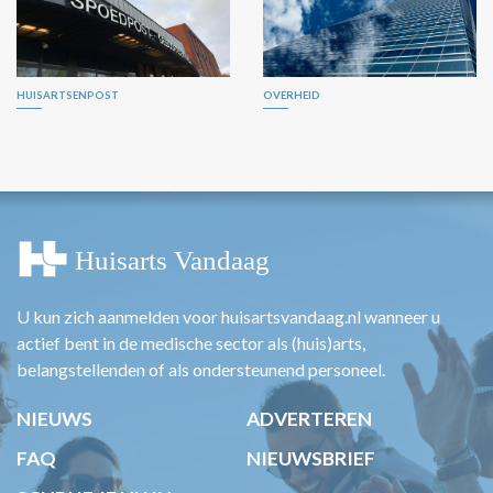
HUISARTSENPOST
OVERHEID
U kun zich aanmelden voor huisartsvandaag.nl wanneer u
actief bent in de medische sector als (huis)arts,
belangstellenden of als ondersteunend personeel.
NIEUWS
ADVERTEREN
FAQ
NIEUWSBRIEF