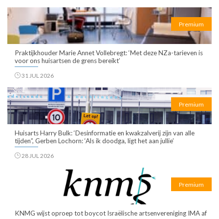
Premium
Praktijkhouder Marie Annet Vollebregt: ‘Met deze NZa-tarieven is
voor ons huisartsen de grens bereikt’
31 JUL 2026
Premium
Huisarts Harry Bulk: ‘Desinformatie en kwakzalverij zijn van alle
tijden”, Gerben Lochorn: ‘Als ik doodga, ligt het aan jullie’
28 JUL 2026
Premium
KNMG wijst oproep tot boycot Israëlische artsenvereniging IMA af