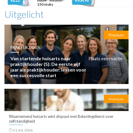
€8.22
blauw - medium -
€904.96
150 stuks
Uitgelicht
Premium
PRAKTIJKZAKEN
Van startende huisarts naar
Plaats een reactie
praktijkhouder (5): De eerste vijf
jaar als praktijkhouder: lessen voor
een succesvolle start
Premium
Waarnemend huisarts wint dispuut met Belastingdienst over
zelfstandigheid
31 JUL 2026