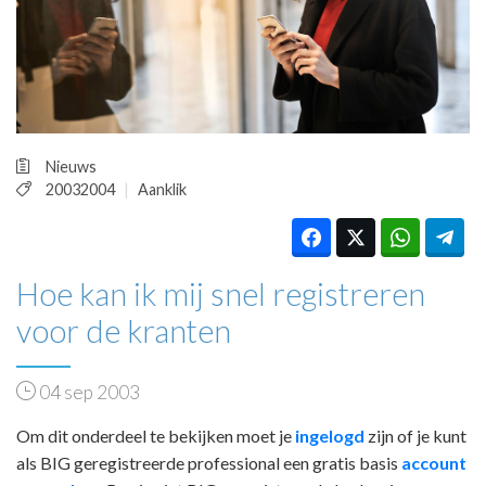
HUISARTSENPOST
PRAKTIJKZAKEN
TARIEVEN
VPHUISARTSEN
MEDISCHE VAKHANDEL
INLOGGEN
Nieuws
REGISTRATIE
20032004
Aanklik
Hoe kan ik mij snel registreren
voor de kranten
04 sep 2003
Om dit onderdeel te bekijken moet je
ingelogd
zijn of je kunt
als BIG geregistreerde professional een gratis basis
account