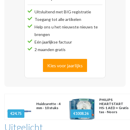
Uitsluitend met BIG registratie
Toegang tot alle artikelen
Help ons u het nieuwste nieuws te
brengen
Eén jaarlijkse factuur
2 maanden gratis
Kies voor jaarlijks
PHILIPS
Huidcurette - 4
HEARTSTART
mm - 10 stuks
HS-1 AED + Gratis
tas - Noors
€24.75
€1008.26
Uitgelicht