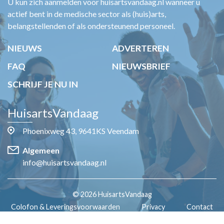
U kun zich aanmelden voor huisartsvandaag.nl wanneer u
actief bent in de medische sector als (huis)arts,
belangstellenden of als ondersteunend personeel.
NIEUWS
ADVERTEREN
FAQ
NIEUWSBRIEF
SCHRIJF JE NU IN
HuisartsVandaag
Phoenixweg 43, 9641KS Veendam
Algemeen
info@huisartsvandaag.nl
© 2026 HuisartsVandaag
Colofon & Leveringsvoorwaarden
Privacy
Contact