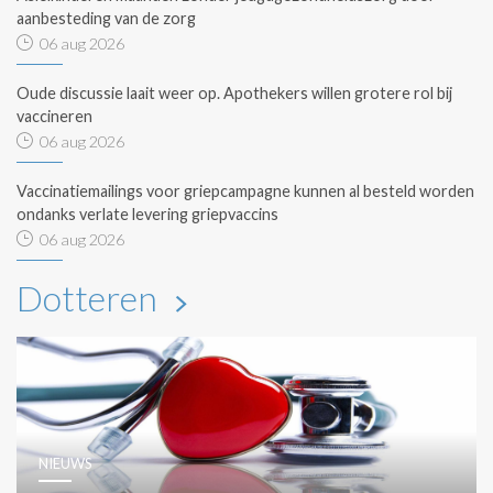
aanbesteding van de zorg
06 aug 2026
Oude discussie laait weer op. Apothekers willen grotere rol bij
vaccineren
06 aug 2026
Vaccinatiemailings voor griepcampagne kunnen al besteld worden
ondanks verlate levering griepvaccins
06 aug 2026
Dotteren
NIEUWS