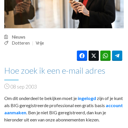
HUISARTSENPOST
PRAKTIJKZAKEN
TARIEVEN
VPHUISARTSEN
MEDISCHE VAKHANDEL
Nieuws
INLOGGEN
Dotteren
Vrije
REGISTRATIE
Hoe zoek ik een e-mail adres
08 sep 2003
Om dit onderdeel te bekijken moet je
ingelogd
zijn of je kunt
als BIG geregistreerde professional een gratis basis
account
aanmaken
. Ben je niet BIG geregistreerd, dan kun je
hieronder uit een van onze abonnementen kiezen.