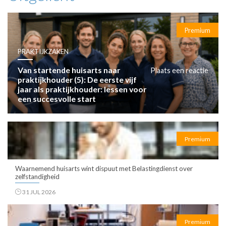
Premium
PRAKTIJKZAKEN
Van startende huisarts naar
Plaats een reactie
praktijkhouder (5): De eerste vijf
jaar als praktijkhouder: lessen voor
een succesvolle start
Premium
Waarnemend huisarts wint dispuut met Belastingdienst over
zelfstandigheid
31 JUL 2026
Premium