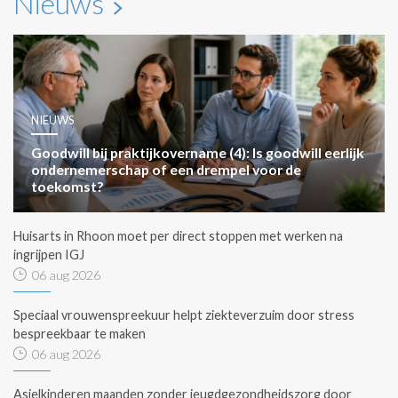
Nieuws
NIEUWS
Goodwill bij praktijkovername (4): Is goodwill eerlijk
ondernemerschap of een drempel voor de
toekomst?
Huisarts in Rhoon moet per direct stoppen met werken na
ingrijpen IGJ
06 aug 2026
Speciaal vrouwenspreekuur helpt ziekteverzuim door stress
bespreekbaar te maken
06 aug 2026
Asielkinderen maanden zonder jeugdgezondheidszorg door