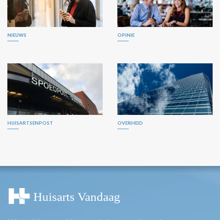
NIEUWS
OPINIE
HUISARTSENPOST
OVERHEID