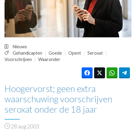
HUISARTSENPOST
PRAKTIJKZAKEN
TARIEVEN
VPHUISARTSEN
MEDISCHE VAKHANDEL
INLOGGEN
Nieuws
REGISTRATIE
Gehandicapten
Goede
Opent
Seroxat
Voorschrijven
Waaronder
Hoogervorst; geen extra
waarschuwing voorschrijven
seroxat onder de 18 jaar
28 aug 2003