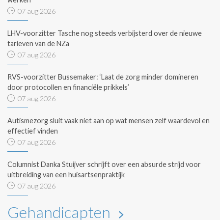
07 aug 2026
LHV-voorzitter Tasche nog steeds verbijsterd over de nieuwe
tarieven van de NZa
07 aug 2026
RVS-voorzitter Bussemaker: ‘Laat de zorg minder domineren
door protocollen en financiële prikkels’
07 aug 2026
Autismezorg sluit vaak niet aan op wat mensen zelf waardevol en
effectief vinden
07 aug 2026
Columnist Danka Stuijver schrijft over een absurde strijd voor
uitbreiding van een huisartsenpraktijk
07 aug 2026
Gehandicapten