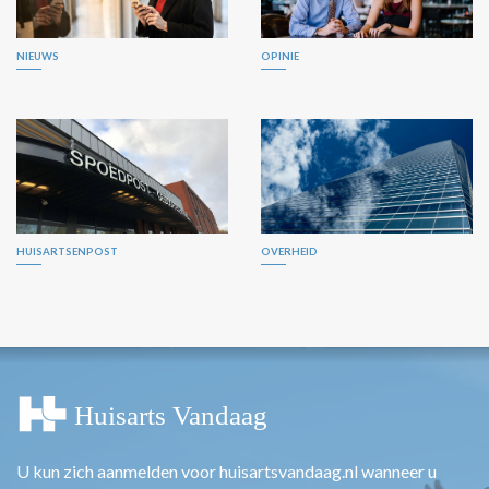
NIEUWS
OPINIE
HUISARTSENPOST
OVERHEID
U kun zich aanmelden voor huisartsvandaag.nl wanneer u