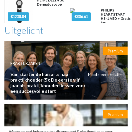
HEINE DELTA 30
Dermatoscoop
PHILIPS
HEARTSTART
€1238.84
€806.61
HS-1 AED + Gratis
tas
Uitgelicht
Premium
PRAKTIJKZAKEN
Van startende huisarts naar
Plaats een reactie
praktijkhouder (5): De eerste vijf
jaar als praktijkhouder: lessen voor
een succesvolle start
Premium
Waarnemend huisarts wint dispuut met Belastingdienst over