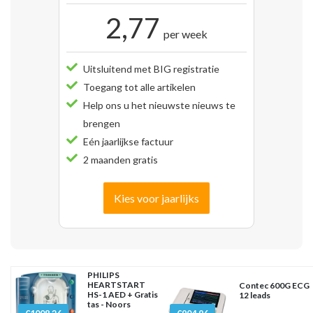
2,77
per week
Uitsluitend met BIG registratie
Toegang tot alle artikelen
Help ons u het nieuwste nieuws te
brengen
Eén jaarlijkse factuur
2 maanden gratis
Kies voor jaarlijks
PHILIPS
HEARTSTART
Contec 600G ECG
HS-1 AED + Gratis
12 leads
tas - Noors