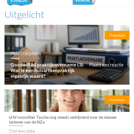
€1008.26
€904.96
Uitgelicht
Premium
PRAKTIJKZAKEN
Goodwill bij praktijkovername (3):
Plaats een reactie
Wat is een huisartsenpraktijk
eigenlijk waard?
Premium
LHV-voorzitter Tasche nog steeds verbijsterd over de nieuwe
tarieven van de NZa
07 AUG 2026