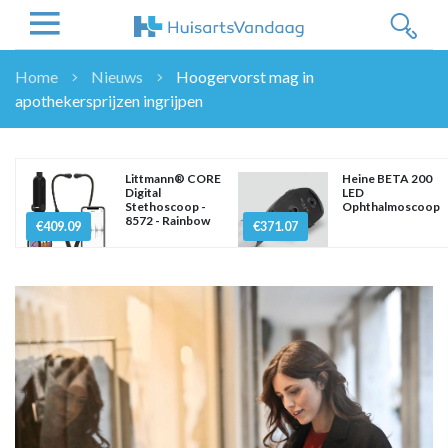
Home
Nieuws
Hoogervorst mag in
apothekersprijzen ingrijpen
NIEUWS
NIEUWS
OVERHEID
Littmann® CORE
Heine BETA 200
Digital
LED
WETENSCHAP
Stethoscoop -
Ophthalmoscoop
8572 - Rainbow
ZORGVERZEKERAARS
€409.09
€371.07
ICT
NASCHOLINGEN
DOSSIER
ENQUÊTES
NHG
LHV
OPINIE