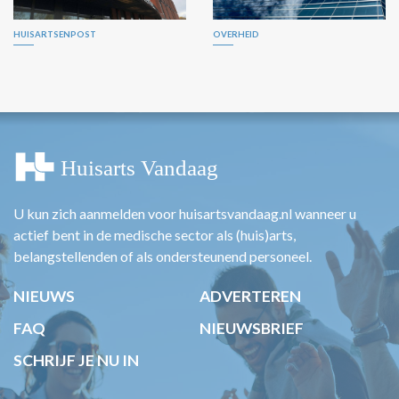
HUISARTSENPOST
OVERHEID
U kun zich aanmelden voor huisartsvandaag.nl wanneer u
actief bent in de medische sector als (huis)arts,
belangstellenden of als ondersteunend personeel.
NIEUWS
ADVERTEREN
FAQ
NIEUWSBRIEF
SCHRIJF JE NU IN