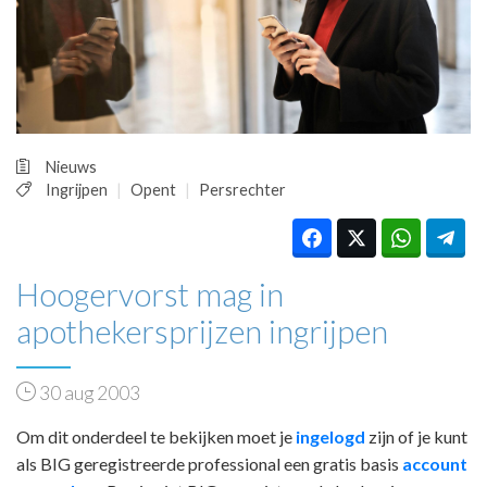
HUISARTSENPOST
PRAKTIJKZAKEN
TARIEVEN
VPHUISARTSEN
MEDISCHE VAKHANDEL
INLOGGEN
Nieuws
REGISTRATIE
Ingrijpen
Opent
Persrechter
Hoogervorst mag in
apothekersprijzen ingrijpen
30 aug 2003
Om dit onderdeel te bekijken moet je
ingelogd
zijn of je kunt
als BIG geregistreerde professional een gratis basis
account