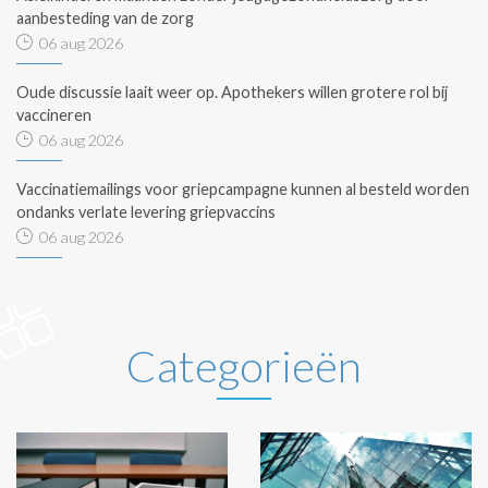
aanbesteding van de zorg
06 aug 2026
Oude discussie laait weer op. Apothekers willen grotere rol bij
vaccineren
06 aug 2026
Vaccinatiemailings voor griepcampagne kunnen al besteld worden
ondanks verlate levering griepvaccins
06 aug 2026
Categorieën