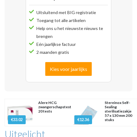
Uitsluitend met BIG registratie
Toegang tot alle artikelen
Help ons u het nieuwste nieuws te
brengen
Eén jaarlijkse factuur
2 maanden gratis
Kies voor jaarlijks
Alere HCG
Stereinox Self-
zwangerschapstest
Sealing
20 tests
sterilisatiezakje
57 x 130 mm 200
€33.02
€12.36
stuks
Uitgelicht