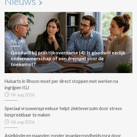
Nieuws
NIEUWS
Goodwill bij praktijkovername (4): Is goodwill eerlijk
ondernemerschap of een drempel voor de
toekomst?
Huisarts in Rhoon moet per direct stoppen met werken na
ingrijpen IGJ
06 aug 2026
Speciaal vrouwenspreekuur helpt ziekteverzuim door stress
bespreekbaar te maken
06 aug 2026
Asielkinderen maanden zonder jeugdgezondheidszorg door