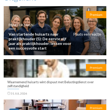
Premium
PRAKTIJKZAKEN
Van startende huisarts naar
Plaats een reactie
praktijkhouder (5): De eerste vijf
jaar als praktijkhouder: lessen voor
een succesvolle start
Premium
Waarnemend huisarts wint dispuut met Belastingdienst over
zelfstandigheid
31 JUL 2026
Premium