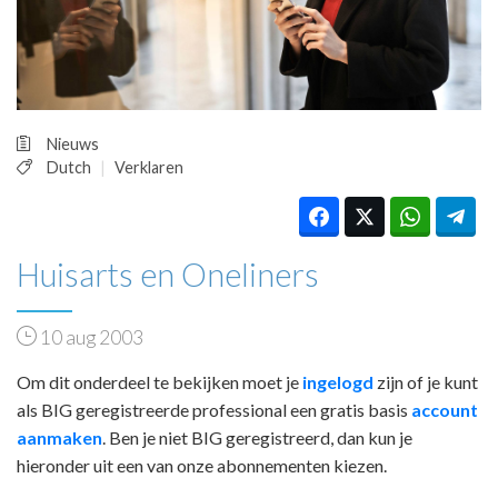
HUISARTSENPOST
PRAKTIJKZAKEN
TARIEVEN
VPHUISARTSEN
MEDISCHE VAKHANDEL
Nieuws
INLOGGEN
Dutch
Verklaren
REGISTRATIE
Huisarts en Oneliners
10 aug 2003
Om dit onderdeel te bekijken moet je
ingelogd
zijn of je kunt
als BIG geregistreerde professional een gratis basis
account
aanmaken
. Ben je niet BIG geregistreerd, dan kun je
hieronder uit een van onze abonnementen kiezen.