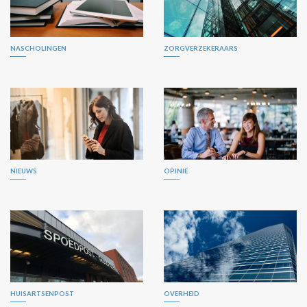
NASCHOLINGEN
ZORGVERZEKERAARS
NIEUWS
OPINIE
HUISARTSENPOST
OVERHEID