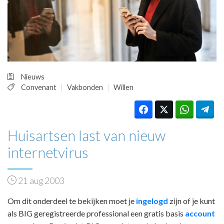
HUISARTSENPOST
PRAKTIJKZAKEN
TARIEVEN
VPHUISARTSEN
MEDISCHE VAKHANDEL
INLOGGEN
Nieuws
REGISTRATIE
Convenant
Vakbonden
Willen
Huisartsen last van nieuw
internetvirus
21 aug 2003
Om dit onderdeel te bekijken moet je
ingelogd
zijn of je kunt
als BIG geregistreerde professional een gratis basis
account