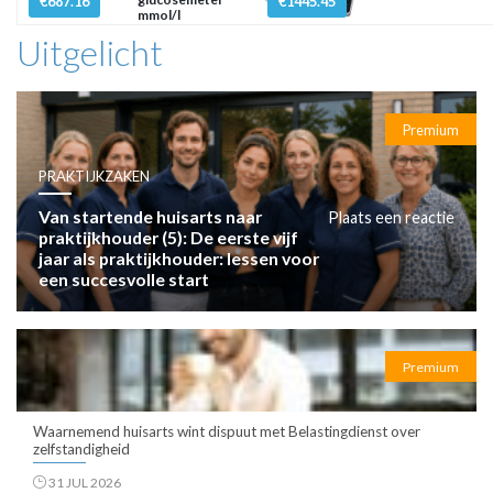
€687.16
€1445.45
mmol/l
Uitgelicht
Premium
PRAKTIJKZAKEN
Van startende huisarts naar
Plaats een reactie
praktijkhouder (5): De eerste vijf
jaar als praktijkhouder: lessen voor
een succesvolle start
Premium
Waarnemend huisarts wint dispuut met Belastingdienst over
zelfstandigheid
31 JUL 2026