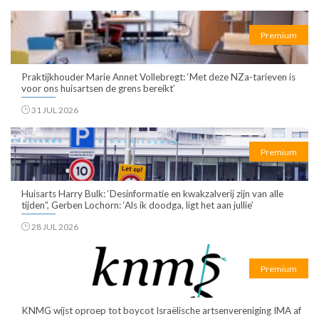
Premium
Praktijkhouder Marie Annet Vollebregt: ‘Met deze NZa-tarieven is
voor ons huisartsen de grens bereikt’
31 JUL 2026
Premium
Huisarts Harry Bulk: ‘Desinformatie en kwakzalverij zijn van alle
tijden”, Gerben Lochorn: ‘Als ik doodga, ligt het aan jullie’
28 JUL 2026
Premium
KNMG wijst oproep tot boycot Israëlische artsenvereniging IMA af