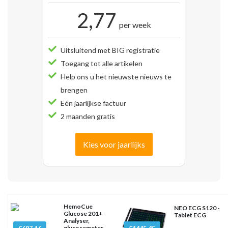
2,77
per week
Uitsluitend met BIG registratie
Toegang tot alle artikelen
Help ons u het nieuwste nieuws te
brengen
Eén jaarlijkse factuur
2 maanden gratis
Kies voor jaarlijks
HemoCue
NEO ECG S120 -
Glucose 201+
Tablet ECG
Analyser,
glucosemeter