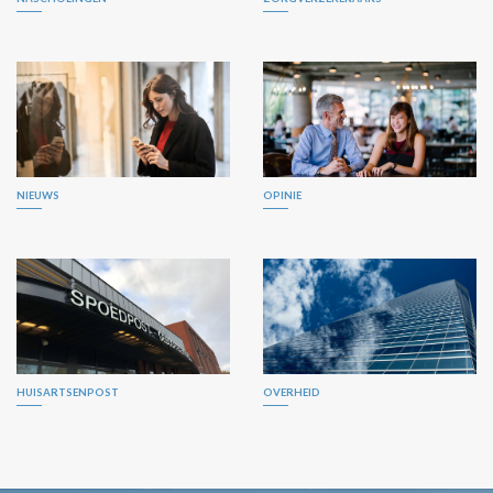
NIEUWS
OPINIE
HUISARTSENPOST
OVERHEID