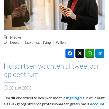
HUISARTSENPOST
PRAKTIJKZAKEN
TARIEVEN
VPHUISARTSEN
MEDISCHE VAKHANDEL
INLOGGEN
Nieuws
REGISTRATIE
Deels
Taakomschrijving
Willen
Huisartsen wachten al twee jaar
op centrum
28 aug 2003
Om dit onderdeel te bekijken moet je
ingelogd
zijn of je kunt
als BIG geregistreerde professional een gratis basis
account