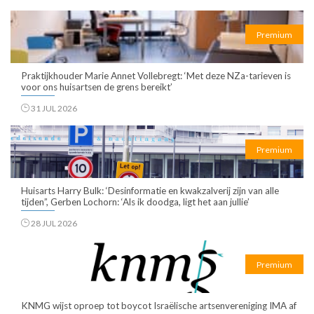
Premium
Praktijkhouder Marie Annet Vollebregt: ‘Met deze NZa-tarieven is
voor ons huisartsen de grens bereikt’
31 JUL 2026
Premium
Huisarts Harry Bulk: ‘Desinformatie en kwakzalverij zijn van alle
tijden”, Gerben Lochorn: ‘Als ik doodga, ligt het aan jullie’
28 JUL 2026
Premium
KNMG wijst oproep tot boycot Israëlische artsenvereniging IMA af