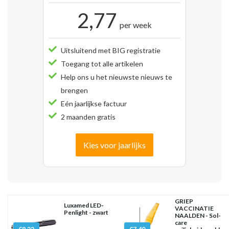
2,77
per week
Uitsluitend met BIG registratie
Toegang tot alle artikelen
Help ons u het nieuwste nieuws te
brengen
Eén jaarlijkse factuur
2 maanden gratis
Kies voor jaarlijks
GRIEP
Luxamed LED-
VACCINATIE
Penlight - zwart
NAALDEN - Sol-
care