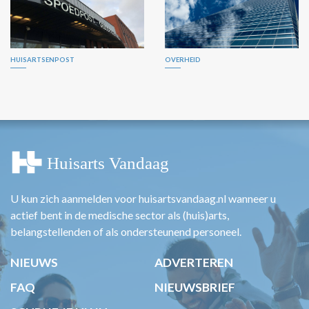
HUISARTSENPOST
OVERHEID
U kun zich aanmelden voor huisartsvandaag.nl wanneer u
actief bent in de medische sector als (huis)arts,
belangstellenden of als ondersteunend personeel.
NIEUWS
ADVERTEREN
FAQ
NIEUWSBRIEF