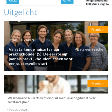
€8.22
€7.40
veiligheidsnaald
100 stuks 25g 16
mm x
Uitgelicht
Premium
PRAKTIJKZAKEN
Van startende huisarts naar
Plaats een reactie
praktijkhouder (5): De eerste vijf
jaar als praktijkhouder: lessen voor
een succesvolle start
Premium
Waarnemend huisarts wint dispuut met Belastingdienst over
zelfstandigheid
31 JUL 2026