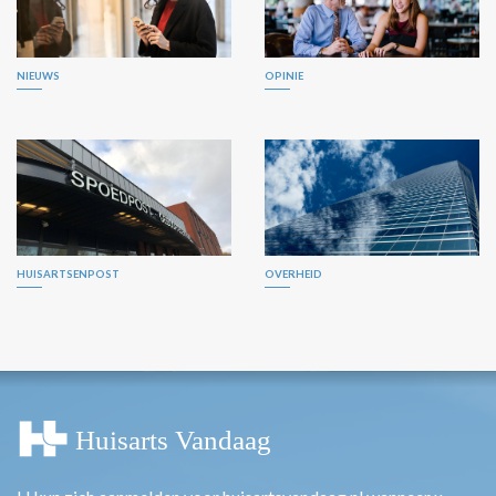
NIEUWS
OPINIE
HUISARTSENPOST
OVERHEID