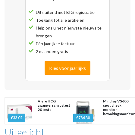
Uitsluitend met BIG registratie
Toegang tot alle artikelen
Help ons u het nieuwste nieuws te
brengen
Eén jaarlijkse factuur
2 maanden gratis
Kies voor jaarlijks
Alere HCG
Mindray VS600
zwangerschapstest
spot check
20 tests
monitor,
bewakingsmonitor
€33.02
€784.30
Uitgelicht