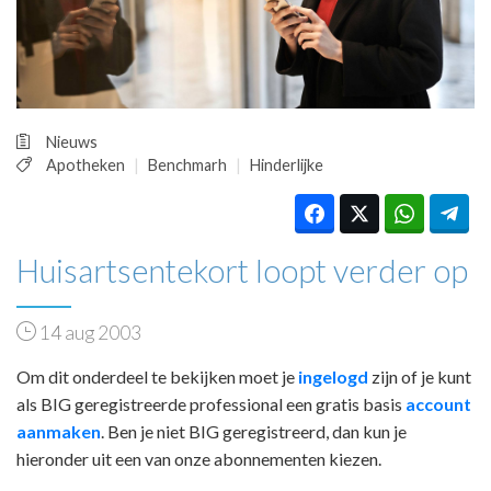
HUISARTSENPOST
PRAKTIJKZAKEN
TARIEVEN
VPHUISARTSEN
MEDISCHE VAKHANDEL
Nieuws
INLOGGEN
Apotheken
Benchmarh
Hinderlijke
REGISTRATIE
Huisartsentekort loopt verder op
14 aug 2003
Om dit onderdeel te bekijken moet je
ingelogd
zijn of je kunt
als BIG geregistreerde professional een gratis basis
account
aanmaken
. Ben je niet BIG geregistreerd, dan kun je
hieronder uit een van onze abonnementen kiezen.