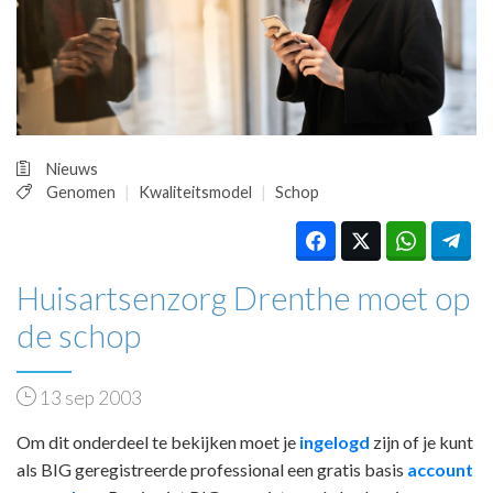
HUISARTSENPOST
PRAKTIJKZAKEN
TARIEVEN
VPHUISARTSEN
MEDISCHE VAKHANDEL
INLOGGEN
Nieuws
REGISTRATIE
Genomen
Kwaliteitsmodel
Schop
Huisartsenzorg Drenthe moet op
de schop
13 sep 2003
Om dit onderdeel te bekijken moet je
ingelogd
zijn of je kunt
als BIG geregistreerde professional een gratis basis
account