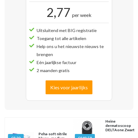
2,77
per week
Uitsluitend met BIG registratie
Toegang tot alle artikelen
Help ons u het nieuwste nieuws te
brengen
Eén jaarlijkse factuur
2 maanden gratis
Kies voor jaarlijks
Heine
dermatoscoop
DELTAone Zwart
Peha-soft nitrile