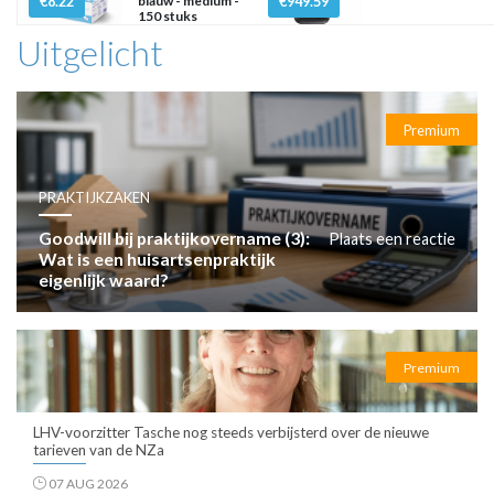
€8.22
blauw - medium -
€949.59
150 stuks
Uitgelicht
Premium
PRAKTIJKZAKEN
Goodwill bij praktijkovername (3):
Plaats een reactie
Wat is een huisartsenpraktijk
eigenlijk waard?
Premium
LHV-voorzitter Tasche nog steeds verbijsterd over de nieuwe
tarieven van de NZa
07 AUG 2026