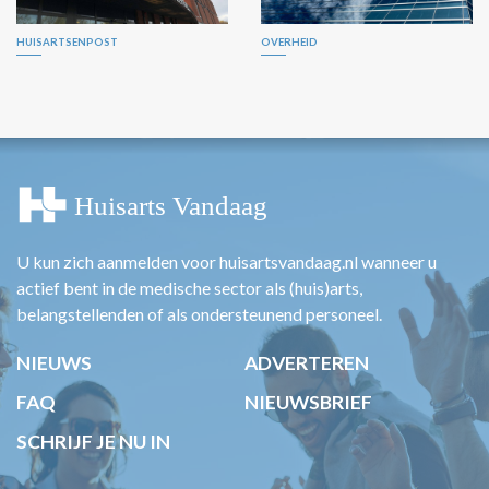
HUISARTSENPOST
OVERHEID
U kun zich aanmelden voor huisartsvandaag.nl wanneer u
actief bent in de medische sector als (huis)arts,
belangstellenden of als ondersteunend personeel.
NIEUWS
ADVERTEREN
FAQ
NIEUWSBRIEF
SCHRIJF JE NU IN