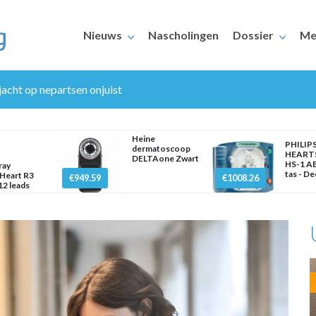
Nieuws
Nascholingen
Dossier
Me
jacht op nepartsen onjuist
Heine
PHILIP
dermatoscoop
HEART
DELTAone Zwart
HS-1 AE
ray
tas - D
Heart R3
€949.59
€1008.26
2 leads
ERAARS