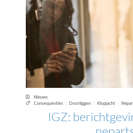
OPINIE
HUISARTSENP
PRAKTIJKZAK
TARIEVEN
VPHUISARTSE
MEDISCHE VAKH
INLOGGEN
REGISTRATIE
Nieuws
Consequenties
Doorliggen
Klopjacht
Nepar
IGZ: berichtgevi
neparts