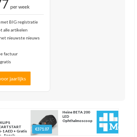
77
per week
 met BIG registratie
 alle artikelen
 het nieuwste nieuws
se factuur
gratis
voor jaarlijks
Heine BETA 200
LED
Ophthalmoscoop
ILIPS
EARTSTART
€371.07
-1 AED + Gratis
s - Engels