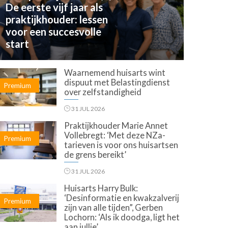
De eerste vijf jaar als
praktijkhouder: lessen
voor een succesvolle
start
Waarnemend huisarts wint
dispuut met Belastingdienst
Premium
over zelfstandigheid
31 JUL 2026
Praktijkhouder Marie Annet
Vollebregt: ‘Met deze NZa-
Premium
tarieven is voor ons huisartsen
de grens bereikt’
31 JUL 2026
Huisarts Harry Bulk:
‘Desinformatie en kwakzalverij
Premium
zijn van alle tijden”, Gerben
Lochorn: ‘Als ik doodga, ligt het
aan jullie’