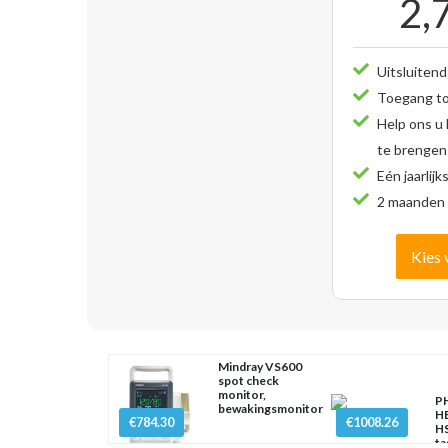
2,
Uitsluitend
Toegang tot
Help ons u
te brengen
Eén jaarlijk
2 maanden 
Kies 
Mindray VS600
spot check
monitor,
PH
bewakingsmonitor
H
€784.30
€1008.26
HS
ta