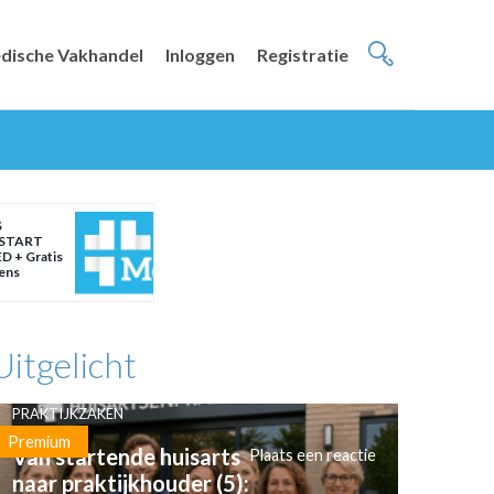
dische Vakhandel
Inloggen
Registratie
S
START
D + Gratis
eens
Uitgelicht
PRAKTIJKZAKEN
Premium
Van startende huisarts
Plaats een reactie
naar praktijkhouder (5):