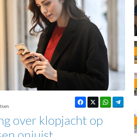
OST
EN
N
ANDEL
tsen
ng over klopjacht op
en onjuist