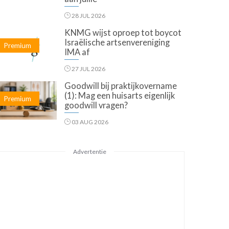
28 JUL 2026
KNMG wijst oproep tot boycot
Israëlische artsenvereniging
Premium
IMA af
27 JUL 2026
Goodwill bij praktijkovername
(1): Mag een huisarts eigenlijk
Premium
goodwill vragen?
03 AUG 2026
Advertentie