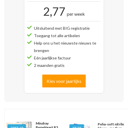
2,77
per week
Uitsluitend met BIG registratie
Toegang tot alle artikelen
Help ons u het nieuwste nieuws te
brengen
Eén jaarlijkse factuur
2 maanden gratis
Kies voor jaarlijks
Mindray
Peha-soft nitrile
BeneHeart R3