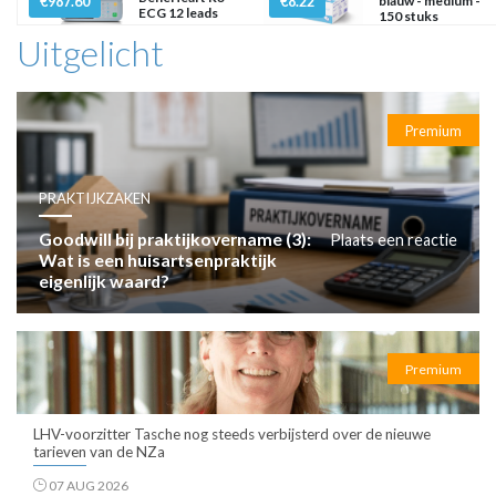
€987.60
€8.22
blauw - medium -
ECG 12 leads
150 stuks
Uitgelicht
Premium
PRAKTIJKZAKEN
Goodwill bij praktijkovername (3):
Plaats een reactie
Wat is een huisartsenpraktijk
eigenlijk waard?
Premium
LHV-voorzitter Tasche nog steeds verbijsterd over de nieuwe
tarieven van de NZa
07 AUG 2026