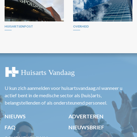
HUISARTSENPOST
OVERHEID
U kun zich aanmelden voor huisartsvandaag.nl wanneer u
actief bent in de medische sector als (huis)arts,
belangstellenden of als ondersteunend personeel.
NIEUWS
ADVERTEREN
FAQ
NIEUWSBRIEF