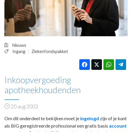
HUISARTSENPOST
PRAKTIJKZAKEN
TARIEVEN
VPHUISARTSEN
MEDISCHE VAKHANDEL
INLOGGEN
Nieuws
REGISTRATIE
Ingang
Ziekenfondspakket
Inkoopvergoeding
apotheekhoudenden
20 aug 2003
Om dit onderdeel te bekijken moet je
ingelogd
zijn of je kunt
als BIG geregistreerde professional een gratis basis
account