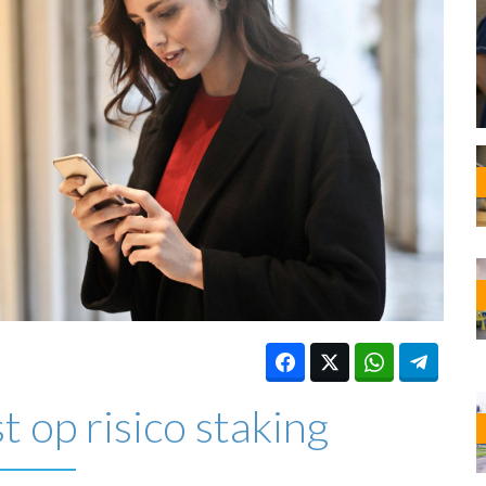
OST
EN
N
ANDEL
t op risico staking