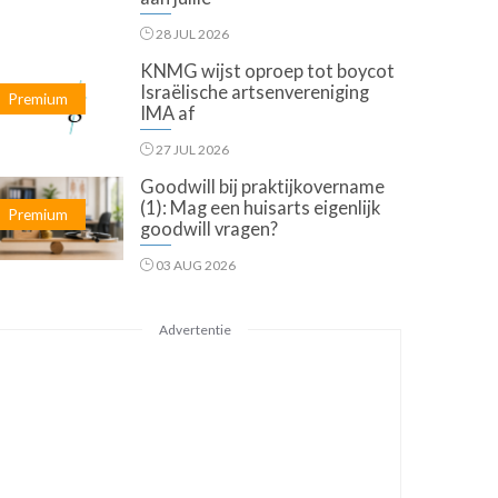
28 JUL 2026
KNMG wijst oproep tot boycot
Israëlische artsenvereniging
Premium
IMA af
27 JUL 2026
Goodwill bij praktijkovername
(1): Mag een huisarts eigenlijk
Premium
goodwill vragen?
03 AUG 2026
Advertentie