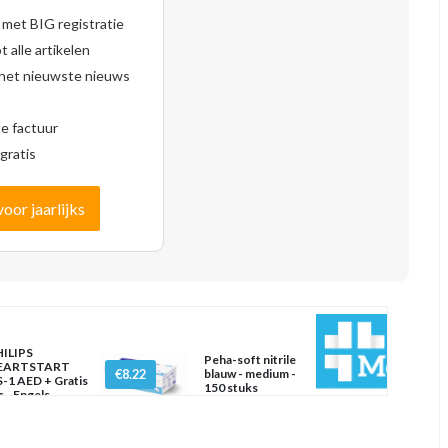
 met BIG registratie
 alle artikelen
 het nieuwste nieuws
se factuur
gratis
voor jaarlijks
ILIPS
Peha-soft nitrile
EARTSTART
€8.22
blauw - medium -
-1 AED + Gratis
150 stuks
s - Engels