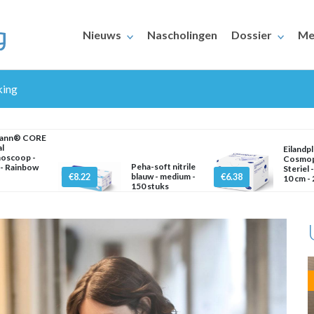
Nieuws
Nascholingen
Dossier
Me
king
mann® CORE
al
Eilandpl
hoscoop -
Cosmop
Peha-soft nitrile
- Rainbow
Steriel -
€8.22
blauw - medium -
€6.38
10 cm - 
150 stuks
ERAARS