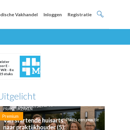
dische Vakhandel
Inloggen
Registratie
eister
or E -
 Wit - 8 x
25 stuks
Uitgelicht
PRAKTIJKZAKEN
Premium
Van startende huisarts
Plaats een reactie
naar praktijkhouder (5):