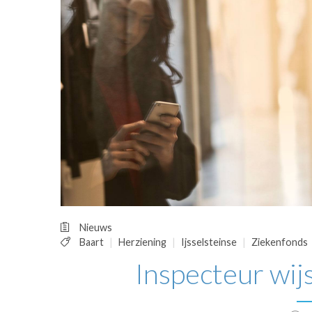
OPINIE
HUISARTSENP
PRAKTIJKZAK
TARIEVEN
VPHUISARTSE
MEDISCHE VAKH
INLOGGEN
REGISTRATIE
Nieuws
Baart
Herziening
Ijsselsteinse
Ziekenfonds
Inspecteur wijs