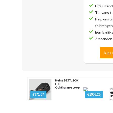
Uitsluitend
Toegang tot
Help ons u
te brengen
Eén jaarlijk
2 maanden 
Kies 
Heine BETA 200
LED
Ophthalmoscoop
PH
H
€371.07
€1008.26
HS
ta