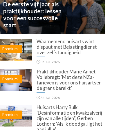
De eerste vijf jaar als
praktijkhouder: lessen
voor een succesvolle
start
Waarnemend huisarts wint
dispuut met Belastingdienst
Premium
over zelfstandigheid
31 JUL 2026
Praktijkhouder Marie Annet
Vollebregt: ‘Met deze NZa-
Premium
tarieven is voor ons huisartsen
de grens bereikt’
31 JUL 2026
Huisarts Harry Bulk:
‘Desinformatie en kwakzalverij
Premium
zijn van alle tijden”, Gerben
Lochorn: ‘Als ik doodga, ligt het
aan jullie’