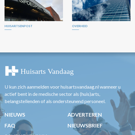
HUISARTSENPOST
OVERHEID
U kun zich aanmelden voor huisartsvandaag.nl wanneer u
actief bent in de medische sector als (huis)arts,
belangstellenden of als ondersteunend personeel.
NIEUWS
ADVERTEREN
FAQ
NIEUWSBRIEF