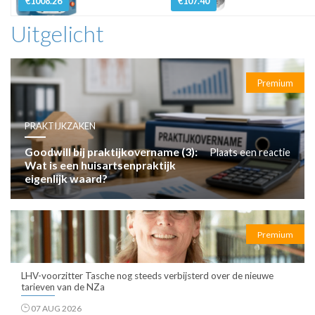
€1008.26
€107.40
Uitgelicht
Premium
PRAKTIJKZAKEN
Goodwill bij praktijkovername (3):
Plaats een reactie
Wat is een huisartsenpraktijk
eigenlijk waard?
Premium
LHV-voorzitter Tasche nog steeds verbijsterd over de nieuwe
tarieven van de NZa
07 AUG 2026