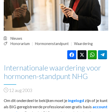
HUISARTSENPOST
PRAKTIJKZAKEN
TARIEVEN
VPHUISARTSEN
MEDISCHE VAKHANDEL
INLOGGEN
Nieuws
REGISTRATIE
Honorarium
Hormonenstandpunt
Waardering
Internationale waardering voor
hormonen-standpunt NHG
12 aug 2003
Om dit onderdeel te bekijken moet je
ingelogd
zijn of je kunt
als BIG geregistreerde professional een gratis basis
account