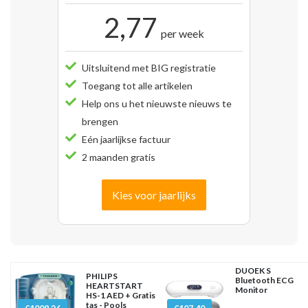
2,77
per week
Uitsluitend met BIG registratie
Toegang tot alle artikelen
Help ons u het nieuwste nieuws te
brengen
Eén jaarlijkse factuur
2 maanden gratis
Kies voor jaarlijks
DUOEK S
PHILIPS
Bluetooth ECG
HEARTSTART
Monitor
HS-1 AED + Gratis
tas - Pools