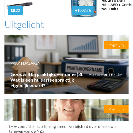
HEARTSTART
HS-1 AED + Gratis
tas - Duits
€8.22
€1008.26
Uitgelicht
Premium
PRAKTIJKZAKEN
Goodwill bij praktijkovername (3):
Plaats een reactie
Wat is een huisartsenpraktijk
eigenlijk waard?
Premium
LHV-voorzitter Tasche nog steeds verbijsterd over de nieuwe
tarieven van de NZa