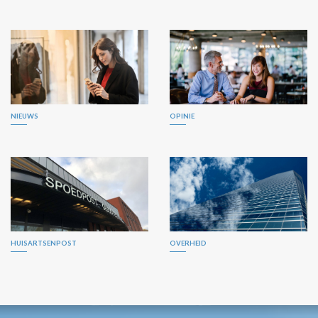
NIEUWS
OPINIE
HUISARTSENPOST
OVERHEID