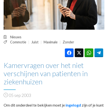
HUISARTSENPOST
PRAKTIJKZAKEN
TARIEVEN
VPHUISARTSEN
MEDISCHE VAKHANDEL
INLOGGEN
Nieuws
REGISTRATIE
Commotie
Juist
Maximale
Zonder
Kamervragen over het niet
verschijnen van patienten in
ziekenhuizen
05 sep 2003
Om dit onderdeel te bekijken moet je
ingelogd
zijn of je kunt