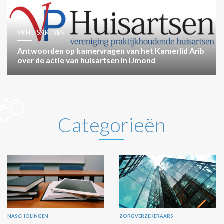
VPHUISARTSEN
Antwoorden op kamervragen van het Kamerlid Arib
over de actie van huisartsen in IJmond
Categorieën
NASCHOLINGEN
ZORGVERZEKERAARS