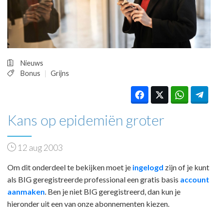
HUISARTSENPOST
PRAKTIJKZAKEN
TARIEVEN
VPHUISARTSEN
MEDISCHE VAKHANDEL
Nieuws
INLOGGEN
Bonus
Grijns
REGISTRATIE
Kans op epidemiën groter
12 aug 2003
Om dit onderdeel te bekijken moet je
ingelogd
zijn of je kunt
als BIG geregistreerde professional een gratis basis
account
aanmaken
. Ben je niet BIG geregistreerd, dan kun je
hieronder uit een van onze abonnementen kiezen.