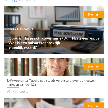
Premium
PRAKTIJKZAKEN
Goodwill bij praktijkovername (3):
Plaats een reactie
Wat is een huisartsenpraktijk
eigenlijk waard?
Premium
LHV-voorzitter Tasche nog steeds verbijsterd over de nieuwe
tarieven van de NZa
07 AUG 2026
Premium