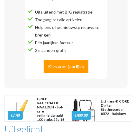
Uitsluitend met BIG registratie
Toegang tot alle artikelen
Help ons u het nieuwste nieuws te
brengen
Eén jaarlijkse factuur
2 maanden gratis
Kies voor jaarlijks
GRIEP
Littmann® CORE
VACCINATIE
Digital
NAALDEN - Sol-
Stethoscoop -
care
8572 - Rainbow
€7.40
€409.09
veiligheidsnaald
100 stuks 25g 16
mm x
Uitgelicht