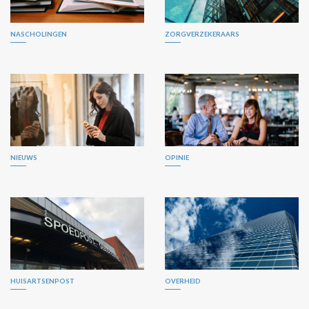
NASCHOLINGEN
ZORGVERZEKERAARS
NIEUWS
OPINIE
HUISARTSENPOST
OVERHEID