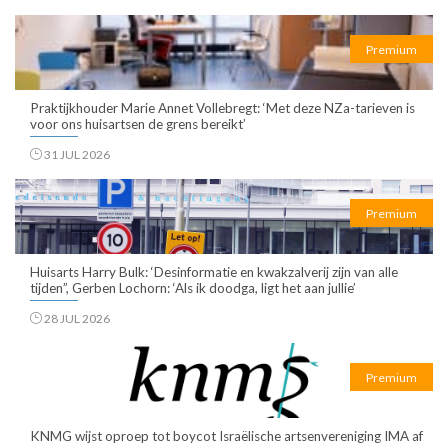
Premium
Praktijkhouder Marie Annet Vollebregt: ‘Met deze NZa-tarieven is
voor ons huisartsen de grens bereikt’
31 JUL 2026
Premium
Huisarts Harry Bulk: ‘Desinformatie en kwakzalverij zijn van alle
tijden”, Gerben Lochorn: ‘Als ik doodga, ligt het aan jullie’
28 JUL 2026
Premium
KNMG wijst oproep tot boycot Israëlische artsenvereniging IMA af