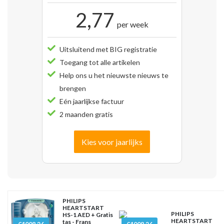
2,77
per week
Uitsluitend met BIG registratie
Toegang tot alle artikelen
Help ons u het nieuwste nieuws te
brengen
Eén jaarlijkse factuur
2 maanden gratis
Kies voor jaarlijks
PHILIPS
HEARTSTART
PHILIPS
HS-1 AED + Gratis
HEARTSTART
tas - Frans