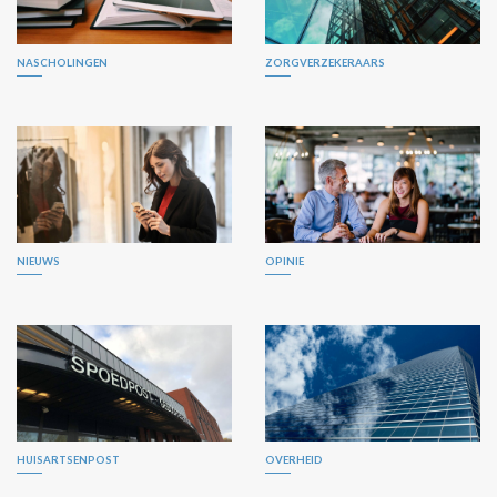
NASCHOLINGEN
ZORGVERZEKERAARS
NIEUWS
OPINIE
HUISARTSENPOST
OVERHEID