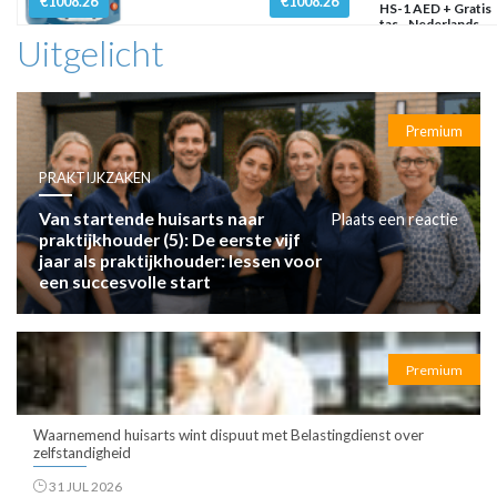
€1008.26
€1008.26
HS-1 AED + Gratis
tas - Nederlands
Uitgelicht
Premium
PRAKTIJKZAKEN
Van startende huisarts naar
Plaats een reactie
praktijkhouder (5): De eerste vijf
jaar als praktijkhouder: lessen voor
een succesvolle start
Premium
Waarnemend huisarts wint dispuut met Belastingdienst over
zelfstandigheid
31 JUL 2026