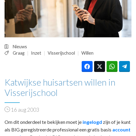
HUISARTSENPOST
PRAKTIJKZAKEN
TARIEVEN
VPHUISARTSEN
MEDISCHE VAKHANDEL
INLOGGEN
Nieuws
REGISTRATIE
Graag
Inzet
Visserijschool
Willen
Katwijkse huisartsen willen in
Visserijschool
16 aug 2003
Om dit onderdeel te bekijken moet je
ingelogd
zijn of je kunt
als BIG geregistreerde professional een gratis basis
account