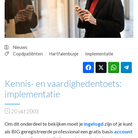
HUISARTSENPOST
PRAKTIJKZAKEN
TARIEVEN
VPHUISARTSEN
MEDISCHE VAKHANDEL
INLOGGEN
Nieuws
REGISTRATIE
Copdpatiënten
Hartfalenbusje
Implementatie
Kennis- en vaardighedentoets:
implementatie
20 okt 2003
Om dit onderdeel te bekijken moet je
ingelogd
zijn of je kunt
als BIG geregistreerde professional een gratis basis
account