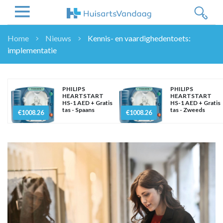
Home
Nieuws
Kennis- en vaardighedentoets:
implementatie
NIEUWS
NIEUWS
OVERHEID
PHILIPS
PHILIPS
HEARTSTART
HEARTSTART
WETENSCHAP
HS-1 AED + Gratis
HS-1 AED + Gratis
tas - Spaans
tas - Zweeds
ZORGVERZEKERAARS
€1008.26
€1008.26
ICT
NASCHOLINGEN
DOSSIER
ENQUÊTES
NHG
LHV
OPINIE