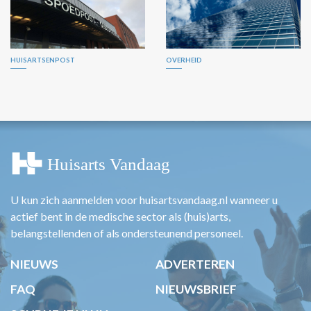
HUISARTSENPOST
OVERHEID
U kun zich aanmelden voor huisartsvandaag.nl wanneer u
actief bent in de medische sector als (huis)arts,
belangstellenden of als ondersteunend personeel.
NIEUWS
ADVERTEREN
FAQ
NIEUWSBRIEF