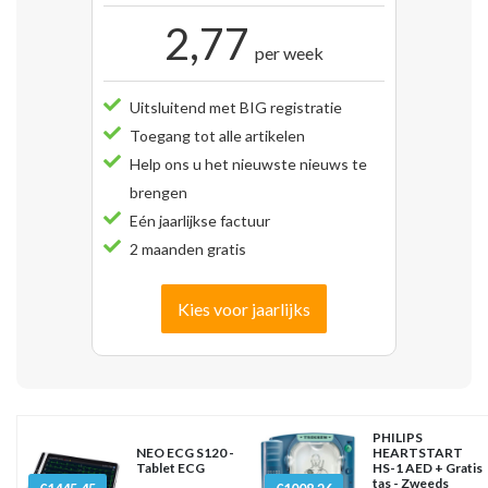
2,77
per week
Uitsluitend met BIG registratie
Toegang tot alle artikelen
Help ons u het nieuwste nieuws te
brengen
Eén jaarlijkse factuur
2 maanden gratis
Kies voor jaarlijks
PHILIPS
NEO ECG S120 -
HEARTSTART
Tablet ECG
HS-1 AED + Gratis
tas - Zweeds