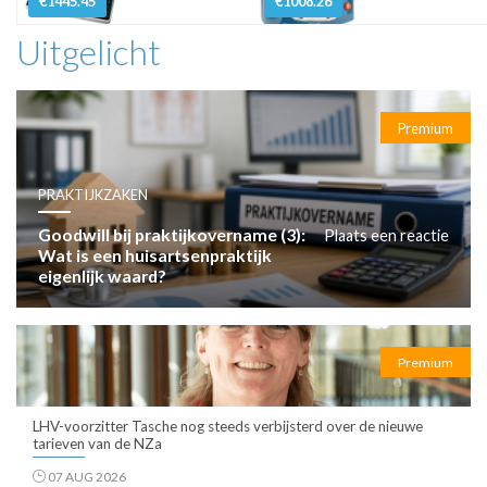
€1445.45
€1008.26
Uitgelicht
Premium
PRAKTIJKZAKEN
Goodwill bij praktijkovername (3):
Plaats een reactie
Wat is een huisartsenpraktijk
eigenlijk waard?
Premium
LHV-voorzitter Tasche nog steeds verbijsterd over de nieuwe
tarieven van de NZa
07 AUG 2026