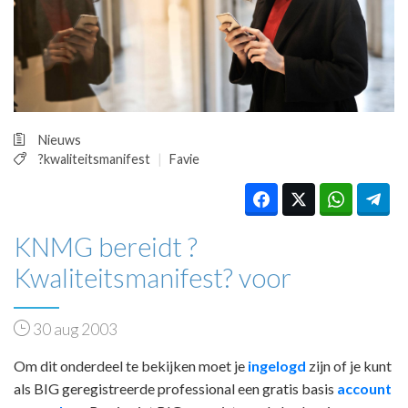
HUISARTSENPOST
PRAKTIJKZAKEN
TARIEVEN
VPHUISARTSEN
MEDISCHE VAKHANDEL
INLOGGEN
Nieuws
REGISTRATIE
?kwaliteitsmanifest
Favie
KNMG bereidt ?
Kwaliteitsmanifest? voor
30 aug 2003
Om dit onderdeel te bekijken moet je
ingelogd
zijn of je kunt
als BIG geregistreerde professional een gratis basis
account