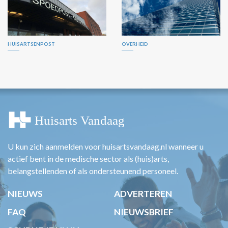
HUISARTSENPOST
OVERHEID
U kun zich aanmelden voor huisartsvandaag.nl wanneer u
actief bent in de medische sector als (huis)arts,
belangstellenden of als ondersteunend personeel.
NIEUWS
ADVERTEREN
FAQ
NIEUWSBRIEF