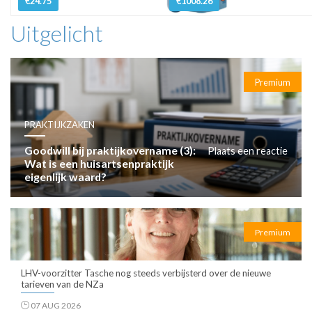
€24.75
€1008.26
Uitgelicht
Premium
PRAKTIJKZAKEN
Goodwill bij praktijkovername (3):
Plaats een reactie
Wat is een huisartsenpraktijk
eigenlijk waard?
Premium
LHV-voorzitter Tasche nog steeds verbijsterd over de nieuwe
tarieven van de NZa
07 AUG 2026