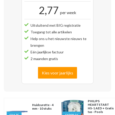
2,77
per week
Uitsluitend met BIG registratie
Toegang tot alle artikelen
Help ons u het nieuwste nieuws te
brengen
Eén jaarlijkse factuur
2 maanden gratis
Kies voor jaarlijks
PHILIPS
HEARTSTART
Huidcurette - 4
HS-1 AED + Gratis
mm - 10 stuks
tas - Pools