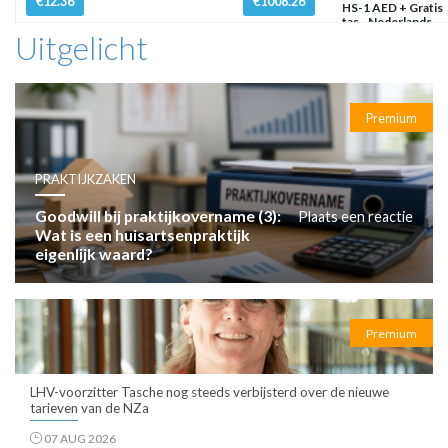
€12.36
€1008.26
HS-1 AED + Gratis
tas - Nederlands
Uitgelicht
Premium
PRAKTIJKZAKEN
Goodwill bij praktijkovername (3):
Plaats een reactie
Wat is een huisartsenpraktijk
eigenlijk waard?
Premium
LHV-voorzitter Tasche nog steeds verbijsterd over de nieuwe
tarieven van de NZa
07 AUG 2026