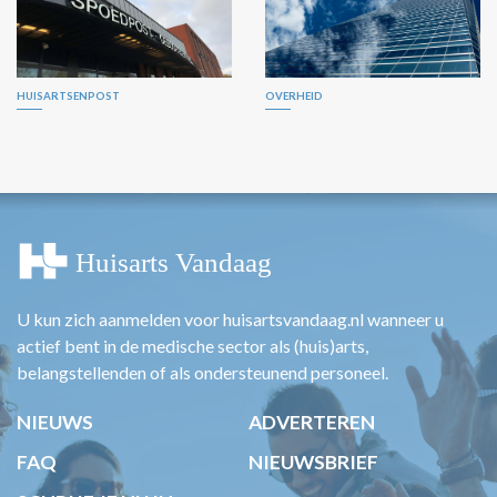
HUISARTSENPOST
OVERHEID
U kun zich aanmelden voor huisartsvandaag.nl wanneer u
actief bent in de medische sector als (huis)arts,
belangstellenden of als ondersteunend personeel.
NIEUWS
ADVERTEREN
FAQ
NIEUWSBRIEF