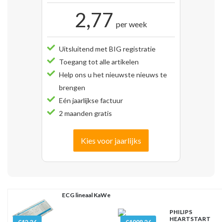
2,77
per week
Uitsluitend met BIG registratie
Toegang tot alle artikelen
Help ons u het nieuwste nieuws te
brengen
Eén jaarlijkse factuur
2 maanden gratis
Kies voor jaarlijks
ECG lineaal KaWe
PHILIPS
HEARTSTART