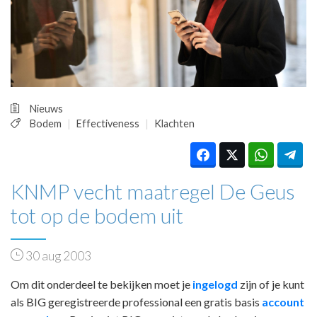
HUISARTSENPOST
PRAKTIJKZAKEN
TARIEVEN
VPHUISARTSEN
MEDISCHE VAKHANDEL
INLOGGEN
Nieuws
REGISTRATIE
Bodem
Effectiveness
Klachten
KNMP vecht maatregel De Geus
tot op de bodem uit
30 aug 2003
Om dit onderdeel te bekijken moet je
ingelogd
zijn of je kunt
als BIG geregistreerde professional een gratis basis
account