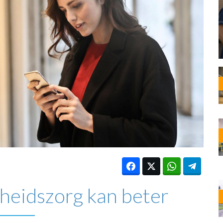
OST
EN
N
ANDEL
heidszorg kan beter