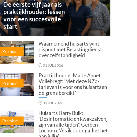
De eerste vijf jaar als
praktijkhouder: lessen
voor een succesvolle
start
Waarnemend huisarts wint
dispuut met Belastingdienst
Premium
over zelfstandigheid
31 JUL 2026
Praktijkhouder Marie Annet
Vollebregt: ‘Met deze NZa-
Premium
tarieven is voor ons huisartsen
de grens bereikt’
31 JUL 2026
Huisarts Harry Bulk:
‘Desinformatie en kwakzalverij
Premium
zijn van alle tijden”, Gerben
Lochorn: ‘Als ik doodga, ligt het
aan jullie’