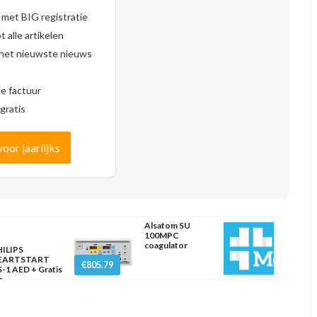
 met BIG registratie
 alle artikelen
 het nieuwste nieuws
se factuur
gratis
voor jaarlijks
Alsatom SU
100MPC
coagulator
ILIPS
EARTSTART
€805.79
-1 AED + Gratis
s