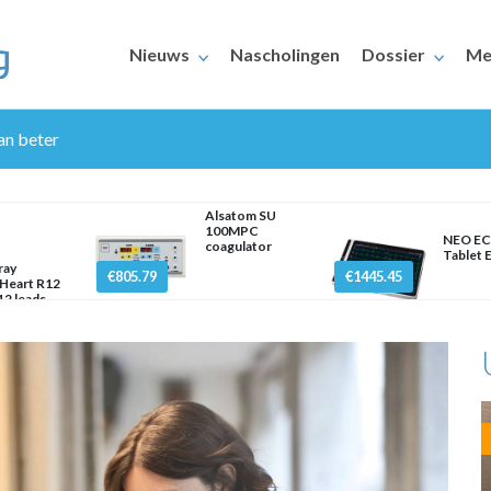
Nieuws
Nascholingen
Dossier
Me
an beter
Alsatom SU
100MPC
NEO EC
coagulator
Tablet 
ray
€805.79
€1445.45
Heart R12
ERAARS
2 leads