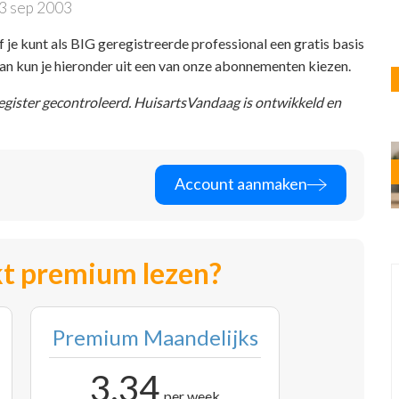
3 sep 2003
f je kunt als BIG geregistreerde professional een gratis basis
 dan kun je hieronder uit een van onze abonnementen kiezen.
register gecontroleerd. HuisartsVandaag is ontwikkeld en
Account aanmaken
t premium lezen?
Premium Maandelijks
3,34
per week