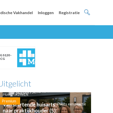
dische Vakhandel
Inloggen
Registratie
G S120 -
ECG
Uitgelicht
PRAKTIJKZAKEN
Premium
Van startende huisarts
Plaats een reactie
naar praktijkhouder (5):