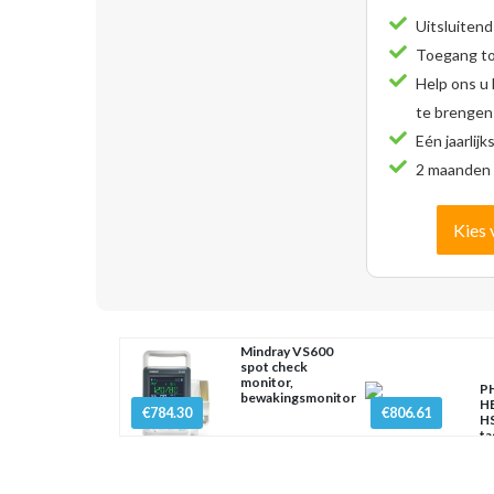
Uitsluitend
Toegang tot
Help ons u
te brengen
Eén jaarlijk
2 maanden 
Kies 
Mindray VS600
spot check
monitor,
PH
bewakingsmonitor
H
€784.30
€806.61
HS
ta