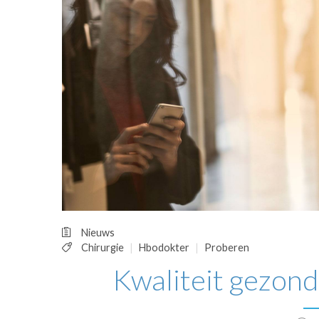
OPINIE
HUISARTSENP
PRAKTIJKZAK
TARIEVEN
VPHUISARTSE
MEDISCHE VAKH
INLOGGEN
REGISTRATIE
Nieuws
Chirurgie
Hbodokter
Proberen
Kwaliteit gezond