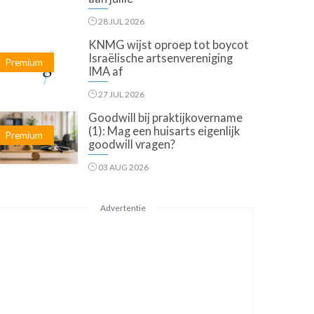
28 JUL 2026
KNMG wijst oproep tot boycot
Israëlische artsenvereniging
Premium
IMA af
27 JUL 2026
Goodwill bij praktijkovername
(1): Mag een huisarts eigenlijk
Premium
goodwill vragen?
03 AUG 2026
Advertentie