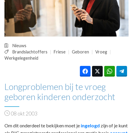
HUISARTSENPOST
PRAKTIJKZAKEN
TARIEVEN
VPHUISARTSEN
MEDISCHE VAKHANDEL
INLOGGEN
Nieuws
REGISTRATIE
Brandslachtoffers
Friese
Geboren
Vroeg
Werkgelegenheid
Longproblemen bij te vroeg
geboren kinderen onderzocht
08 okt 2003
Om dit onderdeel te bekijken moet je
ingelogd
zijn of je kunt
als BIG geregistreerde professional een gratis basis
account