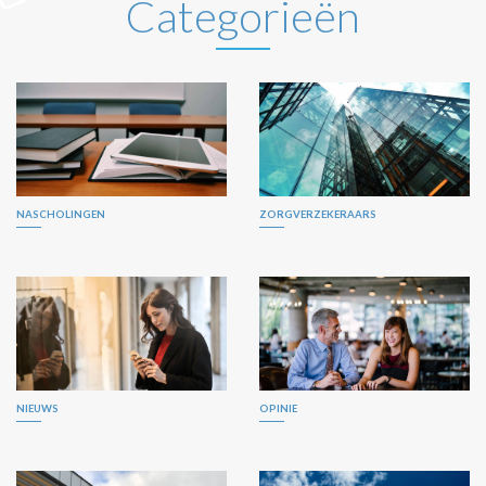
Categorieën
NASCHOLINGEN
ZORGVERZEKERAARS
NIEUWS
OPINIE