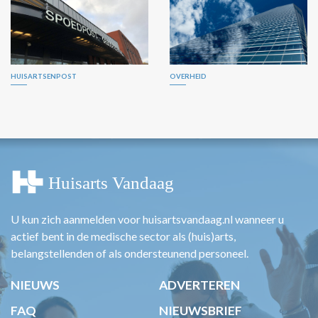
HUISARTSENPOST
OVERHEID
U kun zich aanmelden voor huisartsvandaag.nl wanneer u
actief bent in de medische sector als (huis)arts,
belangstellenden of als ondersteunend personeel.
NIEUWS
ADVERTEREN
FAQ
NIEUWSBRIEF