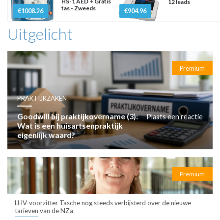
HS-1 AED + Gratis
12 leads
tas - Zweeds
€1008.26
€904.96
Uitgelicht
Premium
PRAKTIJKZAKEN
Goodwill bij praktijkovername (3):
Plaats een reactie
Wat is een huisartsenpraktijk
eigenlijk waard?
Premium
LHV-voorzitter Tasche nog steeds verbijsterd over de nieuwe
tarieven van de NZa