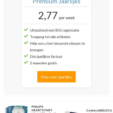
Premium Jaarlijks
2,77
per week
Uitsluitend met BIG registratie
Toegang tot alle artikelen
Help ons u het nieuwste nieuws te
brengen
Eén jaarlijkse factuur
2 maanden gratis
Kies voor jaarlijks
PHILIPS
HEARTSTART
Contec 600G ECG