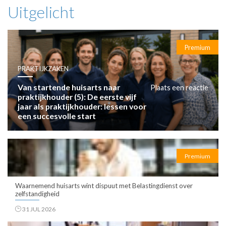
mm x
Uitgelicht
Premium
PRAKTIJKZAKEN
Van startende huisarts naar
Plaats een reactie
praktijkhouder (5): De eerste vijf
jaar als praktijkhouder: lessen voor
een succesvolle start
Premium
Waarnemend huisarts wint dispuut met Belastingdienst over
zelfstandigheid
31 JUL 2026