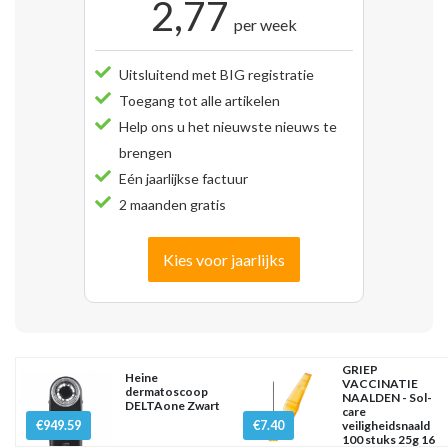
2,77
per week
Uitsluitend met BIG registratie
Toegang tot alle artikelen
Help ons u het nieuwste nieuws te
brengen
Eén jaarlijkse factuur
2 maanden gratis
Kies voor jaarlijks
GRIEP
Heine
VACCINATIE
dermatoscoop
NAALDEN - Sol-
DELTAone Zwart
care
€949.59
€7.40
veiligheidsnaald
100 stuks 25g 16