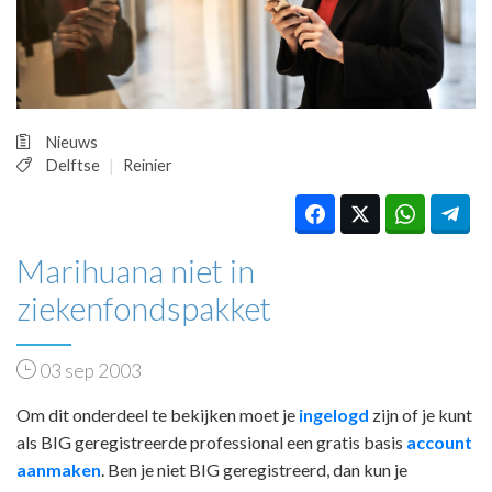
HUISARTSENPOST
PRAKTIJKZAKEN
TARIEVEN
VPHUISARTSEN
MEDISCHE VAKHANDEL
Nieuws
INLOGGEN
Delftse
Reinier
REGISTRATIE
Marihuana niet in
ziekenfondspakket
03 sep 2003
Om dit onderdeel te bekijken moet je
ingelogd
zijn of je kunt
als BIG geregistreerde professional een gratis basis
account
aanmaken
. Ben je niet BIG geregistreerd, dan kun je