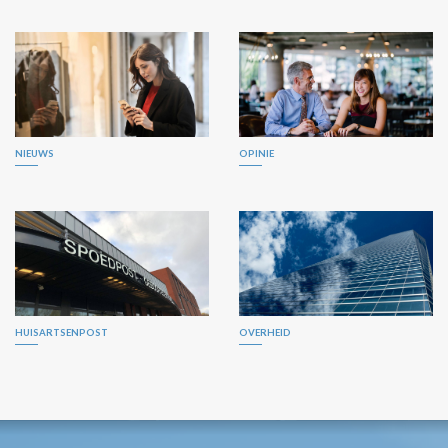
NIEUWS
OPINIE
HUISARTSENPOST
OVERHEID