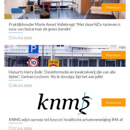
Premium
Praktijkhouder Marie Annet Vollebregt: ‘Met deze NZa-tarieven is
voor ons huisartsen de grens bereikt’
31 JUL 2026
Premium
Huisarts Harry Bulk: ‘Desinformatie en kwakzalverij zijn van alle
tijden”, Gerben Lochorn: ‘Als ik doodga, ligt het aan jullie’
28 JUL 2026
Premium
KNMG wijst oproep tot boycot Israëlische artsenvereniging IMA af
27 JUL 2026