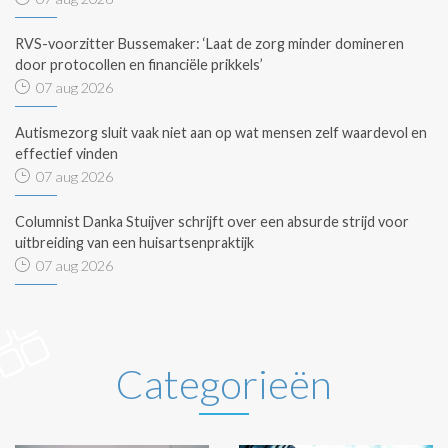
RVS-voorzitter Bussemaker: ‘Laat de zorg minder domineren
door protocollen en financiële prikkels’
07 aug 2026
Autismezorg sluit vaak niet aan op wat mensen zelf waardevol en
effectief vinden
07 aug 2026
Columnist Danka Stuijver schrijft over een absurde strijd voor
uitbreiding van een huisartsenpraktijk
07 aug 2026
Categorieën