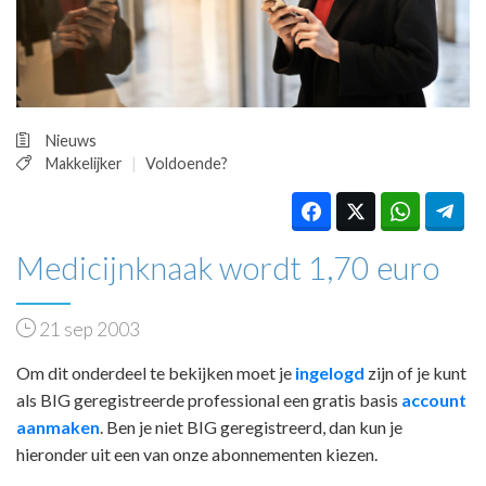
HUISARTSENPOST
PRAKTIJKZAKEN
TARIEVEN
VPHUISARTSEN
MEDISCHE VAKHANDEL
Nieuws
INLOGGEN
Makkelijker
Voldoende?
REGISTRATIE
Medicijnknaak wordt 1,70 euro
21 sep 2003
Om dit onderdeel te bekijken moet je
ingelogd
zijn of je kunt
als BIG geregistreerde professional een gratis basis
account
aanmaken
. Ben je niet BIG geregistreerd, dan kun je
hieronder uit een van onze abonnementen kiezen.