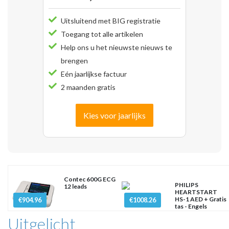
Uitsluitend met BIG registratie
Toegang tot alle artikelen
Help ons u het nieuwste nieuws te
brengen
Eén jaarlijkse factuur
2 maanden gratis
Kies voor jaarlijks
Contec 600G ECG
PHILIPS
12 leads
HEARTSTART
HS-1 AED + Gratis
€904.96
€1008.26
tas - Engels
Uitgelicht