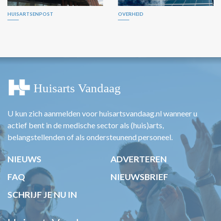
HUISARTSENPOST
OVERHEID
U kun zich aanmelden voor huisartsvandaag.nl wanneer u
actief bent in de medische sector als (huis)arts,
belangstellenden of als ondersteunend personeel.
NIEUWS
ADVERTEREN
FAQ
NIEUWSBRIEF
SCHRIJF JE NU IN