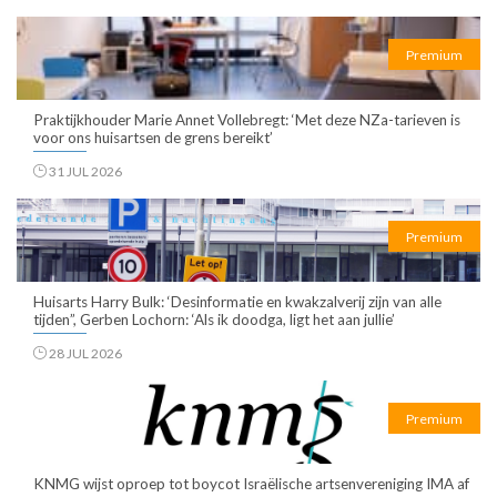
Premium
Praktijkhouder Marie Annet Vollebregt: ‘Met deze NZa-tarieven is
voor ons huisartsen de grens bereikt’
31 JUL 2026
Premium
Huisarts Harry Bulk: ‘Desinformatie en kwakzalverij zijn van alle
tijden”, Gerben Lochorn: ‘Als ik doodga, ligt het aan jullie’
28 JUL 2026
Premium
KNMG wijst oproep tot boycot Israëlische artsenvereniging IMA af