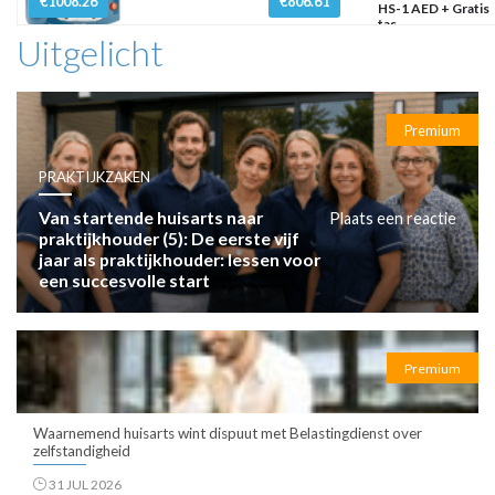
€1008.26
€806.61
HS-1 AED + Gratis
tas
Uitgelicht
Premium
PRAKTIJKZAKEN
Van startende huisarts naar
Plaats een reactie
praktijkhouder (5): De eerste vijf
jaar als praktijkhouder: lessen voor
een succesvolle start
Premium
Waarnemend huisarts wint dispuut met Belastingdienst over
zelfstandigheid
31 JUL 2026