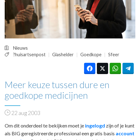
HUISARTSENPOST
PRAKTIJKZAKEN
TARIEVEN
VPHUISARTSEN
MEDISCHE VAKHANDEL
INLOGGEN
Nieuws
REGISTRATIE
?huisartsenpost
Glashelder
Goedkope
Sfeer
Meer keuze tussen dure en
goedkope medicijnen
22 aug 2003
Om dit onderdeel te bekijken moet je
ingelogd
zijn of je kunt
als BIG geregistreerde professional een gratis basis
account