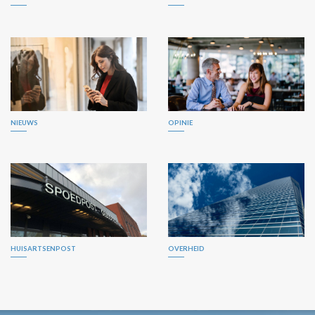
NIEUWS
OPINIE
HUISARTSENPOST
OVERHEID