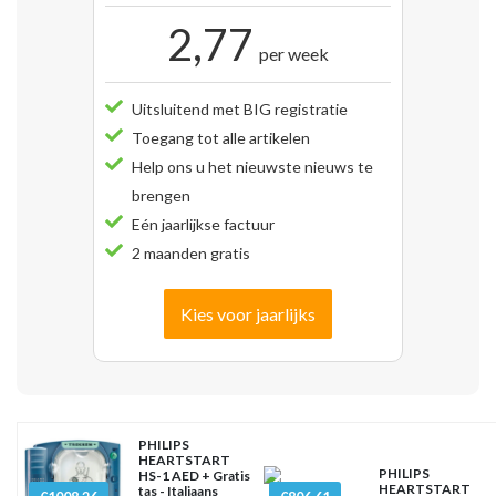
2,77
per week
Uitsluitend met BIG registratie
Toegang tot alle artikelen
Help ons u het nieuwste nieuws te
brengen
Eén jaarlijkse factuur
2 maanden gratis
Kies voor jaarlijks
PHILIPS
HEARTSTART
PHILIPS
HS-1 AED + Gratis
HEARTSTART
tas - Italiaans