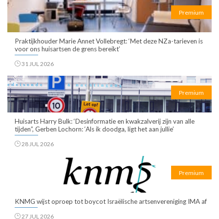
Premium
Praktijkhouder Marie Annet Vollebregt: ‘Met deze NZa-tarieven is
voor ons huisartsen de grens bereikt’
31 JUL 2026
Premium
Huisarts Harry Bulk: ‘Desinformatie en kwakzalverij zijn van alle
tijden”, Gerben Lochorn: ‘Als ik doodga, ligt het aan jullie’
28 JUL 2026
Premium
KNMG wijst oproep tot boycot Israëlische artsenvereniging IMA af
27 JUL 2026