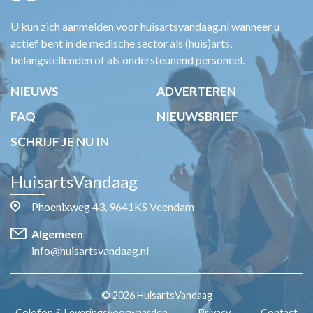
U kun zich aanmelden voor huisartsvandaag.nl wanneer u
actief bent in de medische sector als (huis)arts,
belangstellenden of als ondersteunend personeel.
NIEUWS
ADVERTEREN
FAQ
NIEUWSBRIEF
SCHRIJF JE NU IN
HuisartsVandaag
Phoenixweg 43, 9641KS Veendam
Algemeen
info@huisartsvandaag.nl
© 2026 HuisartsVandaag
Colofon & Leveringsvoorwaarden
Privacy
Contact