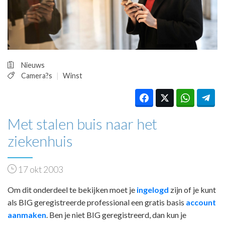
HUISARTSENPOST
PRAKTIJKZAKEN
TARIEVEN
VPHUISARTSEN
MEDISCHE VAKHANDEL
Nieuws
INLOGGEN
Camera?s
Winst
REGISTRATIE
Met stalen buis naar het
ziekenhuis
17 okt 2003
Om dit onderdeel te bekijken moet je
ingelogd
zijn of je kunt
als BIG geregistreerde professional een gratis basis
account
aanmaken
. Ben je niet BIG geregistreerd, dan kun je