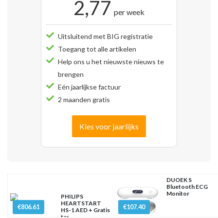
2,77
per week
Uitsluitend met BIG registratie
Toegang tot alle artikelen
Help ons u het nieuwste nieuws te
brengen
Eén jaarlijkse factuur
2 maanden gratis
Kies voor jaarlijks
DUOEK S
Bluetooth ECG
Monitor
PHILIPS
HEARTSTART
€806.61
€107.40
HS-1 AED + Gratis
tas