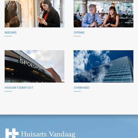
NIEUWS
OPINIE
HUISARTSENPOST
OVERHEID