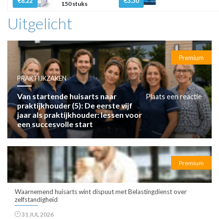
€8.22
€3.30
150 stuks
Uitgelicht
Premium
PRAKTIJKZAKEN
Van startende huisarts naar
Plaats een reactie
praktijkhouder (5): De eerste vijf
jaar als praktijkhouder: lessen voor
een succesvolle start
Premium
Waarnemend huisarts wint dispuut met Belastingdienst over
zelfstandigheid
31 JUL 2026