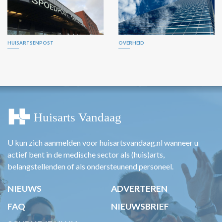
HUISARTSENPOST
OVERHEID
U kun zich aanmelden voor huisartsvandaag.nl wanneer u
actief bent in de medische sector als (huis)arts,
belangstellenden of als ondersteunend personeel.
NIEUWS
ADVERTEREN
FAQ
NIEUWSBRIEF