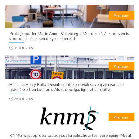
Premium
Praktijkhouder Marie Annet Vollebregt: ‘Met deze NZa-tarieven is
voor ons huisartsen de grens bereikt’
31 JUL 2026
Premium
Huisarts Harry Bulk: ‘Desinformatie en kwakzalverij zijn van alle
tijden”, Gerben Lochorn: ‘Als ik doodga, ligt het aan jullie’
28 JUL 2026
Premium
KNMG wijst oproep tot boycot Israëlische artsenvereniging IMA af