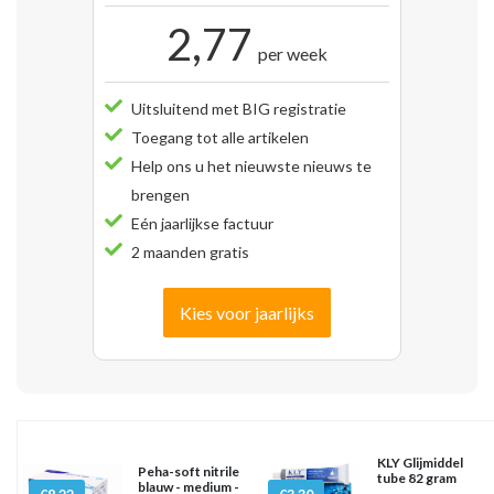
2,77
per week
Uitsluitend met BIG registratie
Toegang tot alle artikelen
Help ons u het nieuwste nieuws te
brengen
Eén jaarlijkse factuur
2 maanden gratis
Kies voor jaarlijks
KLY Glijmiddel
Peha-soft nitrile
tube 82 gram
blauw - medium -