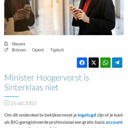
HUISARTSENPOST
PRAKTIJKZAKEN
TARIEVEN
VPHUISARTSEN
MEDISCHE VAKHANDEL
INLOGGEN
Nieuws
REGISTRATIE
Brieven
Opent
Typisch
Minister Hoogervorst is
Sinterklaas niet
25 okt 2003
Om dit onderdeel te bekijken moet je
ingelogd
zijn of je kunt
als BIG geregistreerde professional een gratis basis
account