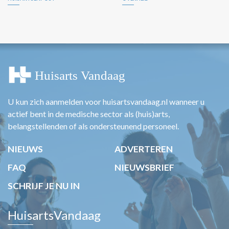
U kun zich aanmelden voor huisartsvandaag.nl wanneer u
actief bent in de medische sector als (huis)arts,
belangstellenden of als ondersteunend personeel.
NIEUWS
ADVERTEREN
FAQ
NIEUWSBRIEF
SCHRIJF JE NU IN
HuisartsVandaag