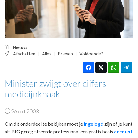
HUISARTSENPOST
PRAKTIJKZAKEN
TARIEVEN
VPHUISARTSEN
MEDISCHE VAKHANDEL
INLOGGEN
Nieuws
REGISTRATIE
Afschaffen
Alles
Brieven
Voldoende?
Minister zwijgt over cijfers
medicijnknaak
26 okt 2003
Om dit onderdeel te bekijken moet je
ingelogd
zijn of je kunt
als BIG geregistreerde professional een gratis basis
account