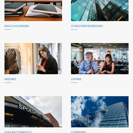
NASCHOLINGEN
ZORGVERZEKERAARS
NIEUWS
OPINIE
HUISARTSENPOST
OVERHEID