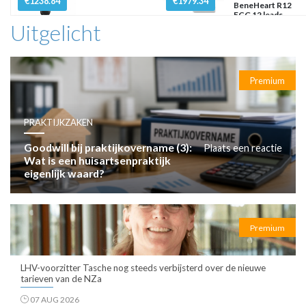
€1238.84
€1979.34
BeneHeart R12
ECG 12 leads
Uitgelicht
Premium
PRAKTIJKZAKEN
Goodwill bij praktijkovername (3):
Plaats een reactie
Wat is een huisartsenpraktijk
eigenlijk waard?
Premium
LHV-voorzitter Tasche nog steeds verbijsterd over de nieuwe
tarieven van de NZa
07 AUG 2026