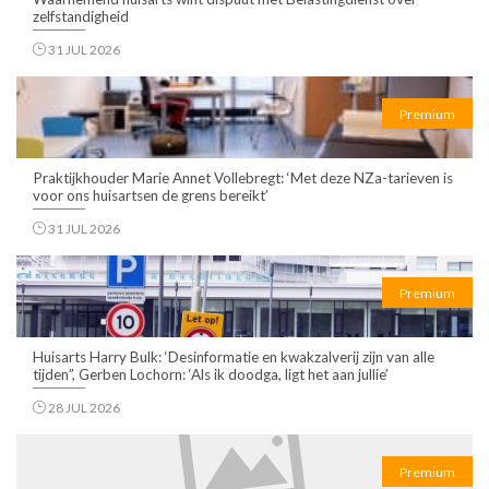
zelfstandigheid
31 JUL 2026
Premium
Praktijkhouder Marie Annet Vollebregt: ‘Met deze NZa-tarieven is
voor ons huisartsen de grens bereikt’
31 JUL 2026
Premium
Huisarts Harry Bulk: ‘Desinformatie en kwakzalverij zijn van alle
tijden”, Gerben Lochorn: ‘Als ik doodga, ligt het aan jullie’
28 JUL 2026
Premium