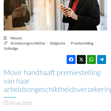
HUISARTSENPOST
PRAKTIJKZAKEN
TARIEVEN
VPHUISARTSEN
MEDISCHE VAKHANDEL
INLOGGEN
Nieuws
REGISTRATIE
Arbeidsongeschikthei
Belgische
Premiestelling
Volledige
Movir handhaaft premiestelling
van haar
arbeidsongeschiktheidsverzekeri
14 sep 2003