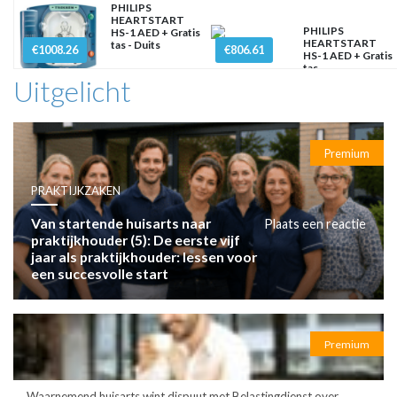
PHILIPS
HEARTSTART
PHILIPS
HS-1 AED + Gratis
HEARTSTART
tas - Duits
€1008.26
€806.61
HS-1 AED + Gratis
tas
Uitgelicht
Premium
PRAKTIJKZAKEN
Van startende huisarts naar
Plaats een reactie
praktijkhouder (5): De eerste vijf
jaar als praktijkhouder: lessen voor
een succesvolle start
Premium
Waarnemend huisarts wint dispuut met Belastingdienst over