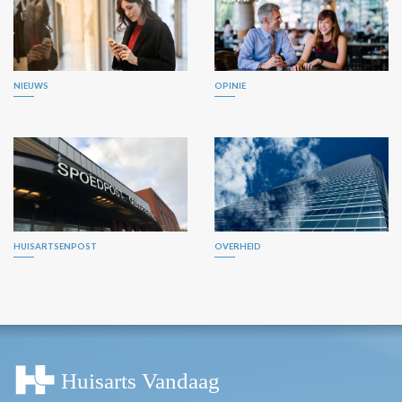
NIEUWS
OPINIE
HUISARTSENPOST
OVERHEID