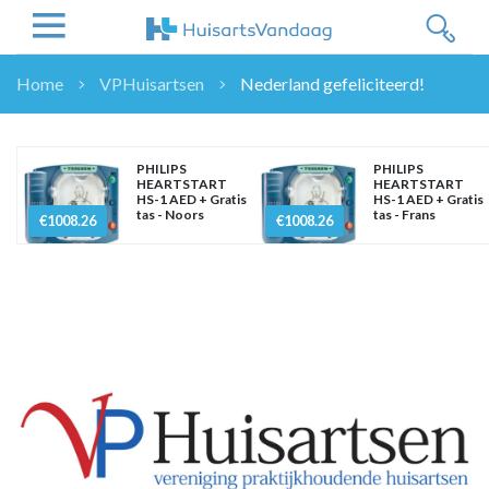
Home
VPHuisartsen
Nederland gefeliciteerd!
NIEUWS
NIEUWS
PHILIPS
PHILIPS
OVERHEID
HEARTSTART
HEARTSTART
HS-1 AED + Gratis
HS-1 AED + Gratis
WETENSCHAP
tas - Noors
tas - Frans
€1008.26
€1008.26
ZORGVERZEKERAARS
ICT
NASCHOLINGEN
DOSSIER
ENQUÊTES
NHG
LHV
OPINIE