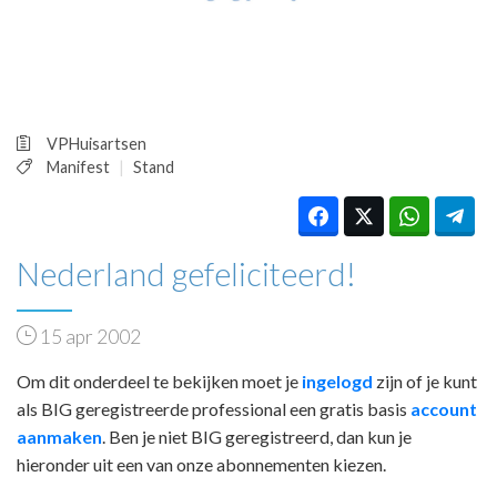
HUISARTSENPOST
PRAKTIJKZAKEN
TARIEVEN
VPHUISARTSEN
MEDISCHE VAKHANDEL
VPHuisartsen
INLOGGEN
Manifest
Stand
REGISTRATIE
Nederland gefeliciteerd!
15 apr 2002
Om dit onderdeel te bekijken moet je
ingelogd
zijn of je kunt
als BIG geregistreerde professional een gratis basis
account
aanmaken
. Ben je niet BIG geregistreerd, dan kun je
hieronder uit een van onze abonnementen kiezen.