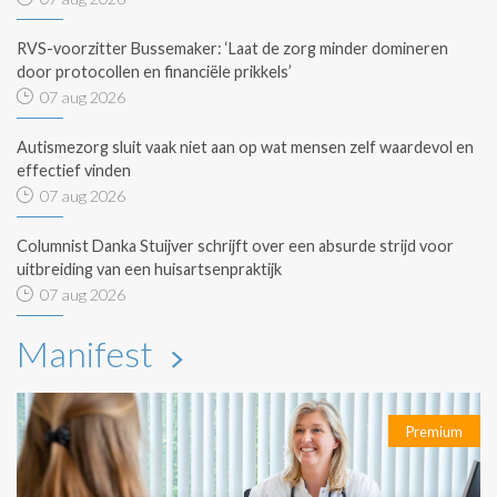
RVS-voorzitter Bussemaker: ‘Laat de zorg minder domineren
door protocollen en financiële prikkels’
07 aug 2026
Autismezorg sluit vaak niet aan op wat mensen zelf waardevol en
effectief vinden
07 aug 2026
Columnist Danka Stuijver schrijft over een absurde strijd voor
uitbreiding van een huisartsenpraktijk
07 aug 2026
Manifest
Premium