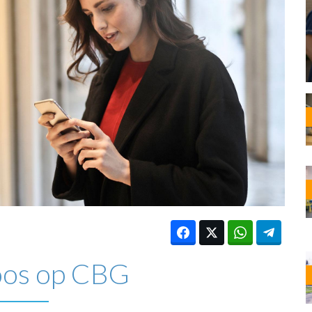
OST
EN
N
ANDEL
os op CBG