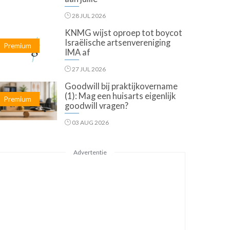
28 JUL 2026
KNMG wijst oproep tot boycot
Israëlische artsenvereniging
Premium
IMA af
27 JUL 2026
Goodwill bij praktijkovername
(1): Mag een huisarts eigenlijk
Premium
goodwill vragen?
03 AUG 2026
Advertentie