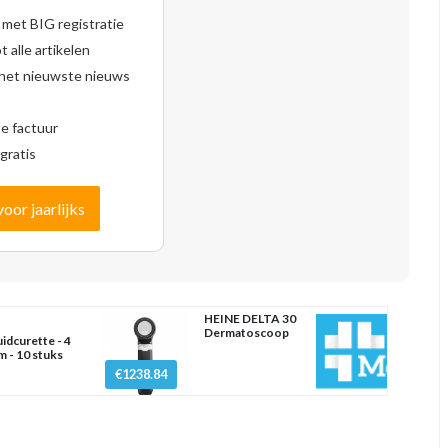
 met BIG registratie
 alle artikelen
 het nieuwste nieuws
se factuur
gratis
voor jaarlijks
HEINE DELTA 30
Dermatoscoop
idcurette - 4
 - 10 stuks
€1238.84