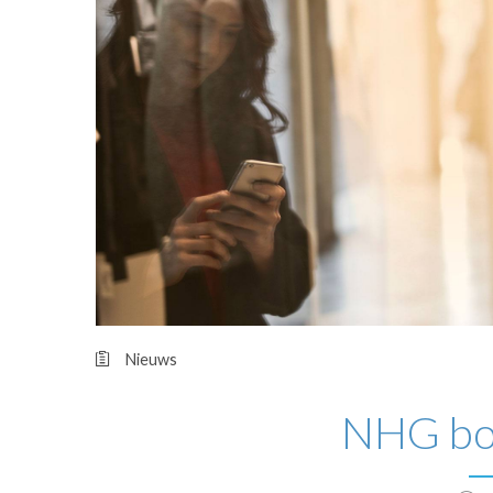
OPINIE
HUISARTSENP
PRAKTIJKZAK
TARIEVEN
VPHUISARTSE
MEDISCHE VAKH
INLOGGEN
REGISTRATIE
Nieuws
NHG bo