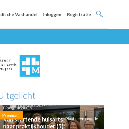
dische Vakhandel
Inloggen
Registratie
S
START
D + Gratis
ortugees
Uitgelicht
PRAKTIJKZAKEN
Premium
Van startende huisarts
Plaats een reactie
naar praktijkhouder (5):