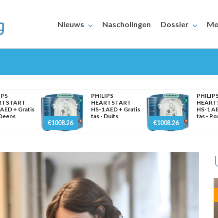
Nieuws
Nascholingen
Dossier
Me
IPS
PHILIPS
PHILIP
RTSTART
HEARTSTART
HEART
AED + Gratis
HS-1 AED + Gratis
HS-1 AE
 Deens
tas - Duits
tas - P
€1008.26
€1008.26
ERAARS