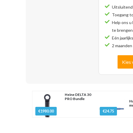
Uitsluitend
Toegang tot
Help ons u
te brengen
Eén jaarlijk
2 maanden 
Kies 
Heine DELTA 30
PRO Bundle
Hu
mm
€1980.00
€24.75