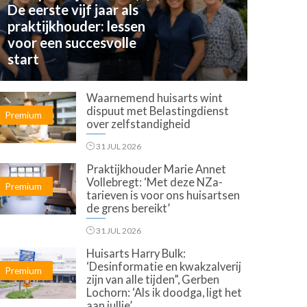
De eerste vijf jaar als
praktijkhouder: lessen
voor een succesvolle
start
Waarnemend huisarts wint
dispuut met Belastingdienst
Premium
over zelfstandigheid
31 JUL 2026
Praktijkhouder Marie Annet
Vollebregt: ‘Met deze NZa-
Premium
tarieven is voor ons huisartsen
de grens bereikt’
31 JUL 2026
Huisarts Harry Bulk:
‘Desinformatie en kwakzalverij
Premium
zijn van alle tijden”, Gerben
Lochorn: ‘Als ik doodga, ligt het
aan jullie’