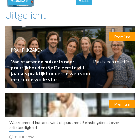
€1008.26
€8.22
Uitgelicht
Premium
PRAKTIJKZAKEN
Van startende huisarts naar
Plaats een reactie
praktijkhouder (5): De eerste vijf
jaar als praktijkhouder: lessen voor
een succesvolle start
Premium
Waarnemend huisarts wint dispuut met Belastingdienst over
zelfstandigheid
31 JUL 2026