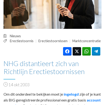
HUISARTSENPOST
PRAKTIJKZAKEN
TARIEVEN
VPHUISARTSEN
MEDISCHE VAKHANDEL
INLOGGEN
Nieuws
REGISTRATIE
Erectiestoornis
Erectiestoornissen
Marktconcentratie
NHG distantieert zich van
Richtlijn Erectiestoornissen
14 okt 2003
Om dit onderdeel te bekijken moet je
ingelogd
zijn of je kunt
als BIG geregistreerde professional een gratis basis
account