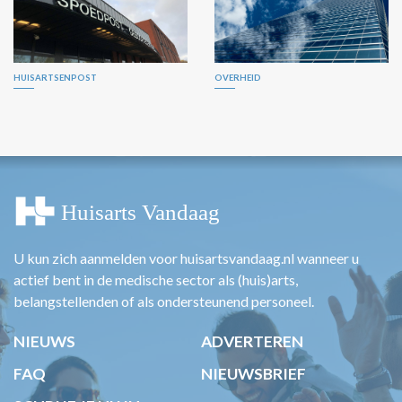
HUISARTSENPOST
OVERHEID
U kun zich aanmelden voor huisartsvandaag.nl wanneer u
actief bent in de medische sector als (huis)arts,
belangstellenden of als ondersteunend personeel.
NIEUWS
ADVERTEREN
FAQ
NIEUWSBRIEF