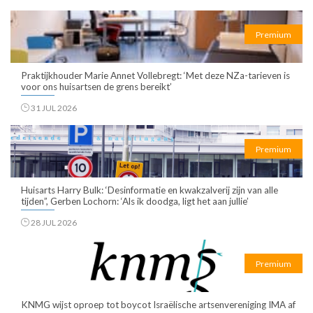
Premium
Praktijkhouder Marie Annet Vollebregt: ‘Met deze NZa-tarieven is
voor ons huisartsen de grens bereikt’
31 JUL 2026
Premium
Huisarts Harry Bulk: ‘Desinformatie en kwakzalverij zijn van alle
tijden”, Gerben Lochorn: ‘Als ik doodga, ligt het aan jullie’
28 JUL 2026
Premium
KNMG wijst oproep tot boycot Israëlische artsenvereniging IMA af