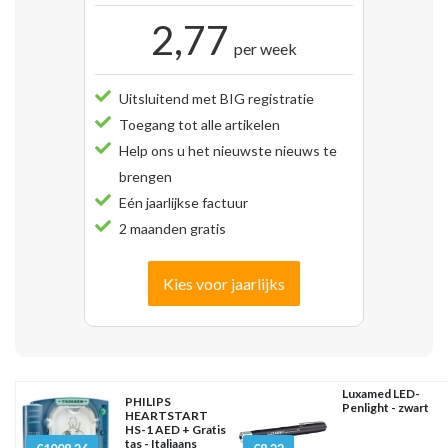
2,77
per week
Uitsluitend met BIG registratie
Toegang tot alle artikelen
Help ons u het nieuwste nieuws te
brengen
Eén jaarlijkse factuur
2 maanden gratis
Kies voor jaarlijks
Luxamed LED-
PHILIPS
Penlight - zwart
HEARTSTART
HS-1 AED + Gratis
tas - Italiaans