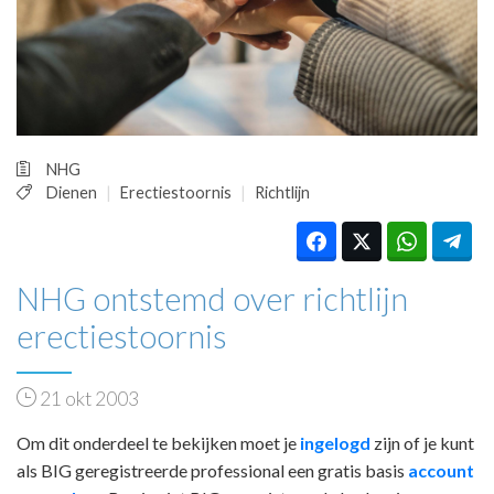
HUISARTSENPOST
PRAKTIJKZAKEN
TARIEVEN
VPHUISARTSEN
MEDISCHE VAKHANDEL
INLOGGEN
NHG
REGISTRATIE
Dienen
Erectiestoornis
Richtlijn
NHG ontstemd over richtlijn
erectiestoornis
21 okt 2003
Om dit onderdeel te bekijken moet je
ingelogd
zijn of je kunt
als BIG geregistreerde professional een gratis basis
account