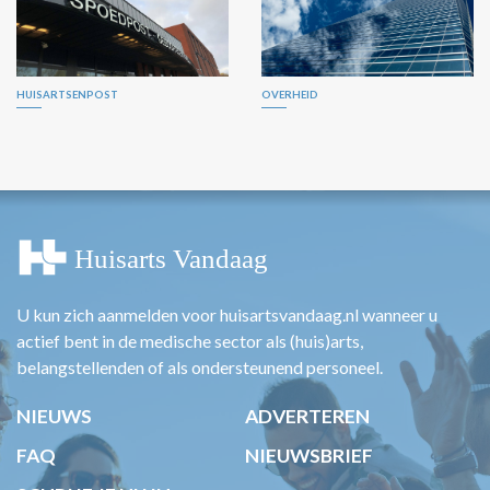
HUISARTSENPOST
OVERHEID
U kun zich aanmelden voor huisartsvandaag.nl wanneer u
actief bent in de medische sector als (huis)arts,
belangstellenden of als ondersteunend personeel.
NIEUWS
ADVERTEREN
FAQ
NIEUWSBRIEF