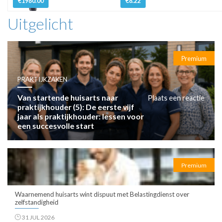
€1980.00
€8.22
Uitgelicht
Premium
PRAKTIJKZAKEN
Van startende huisarts naar
Plaats een reactie
praktijkhouder (5): De eerste vijf
jaar als praktijkhouder: lessen voor
een succesvolle start
Premium
Waarnemend huisarts wint dispuut met Belastingdienst over
zelfstandigheid
31 JUL 2026