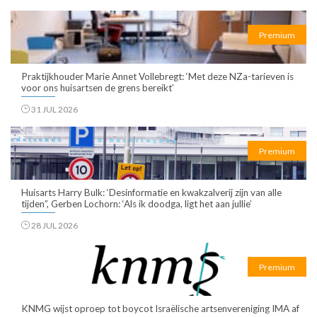
Premium
Praktijkhouder Marie Annet Vollebregt: ‘Met deze NZa-tarieven is
voor ons huisartsen de grens bereikt’
31 JUL 2026
Premium
Huisarts Harry Bulk: ‘Desinformatie en kwakzalverij zijn van alle
tijden”, Gerben Lochorn: ‘Als ik doodga, ligt het aan jullie’
28 JUL 2026
Premium
KNMG wijst oproep tot boycot Israëlische artsenvereniging IMA af