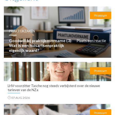
Premium
PRAKTIJKZAKEN
Goodwill bij praktijkovername (3):
Plaats een reactie
Wat is een huisartsenpraktijk
eigenlijk waard?
Premium
LHV-voorzitter Tasche nog steeds verbijsterd over de nieuwe
tarieven van de NZa
07 AUG 2026
Premium