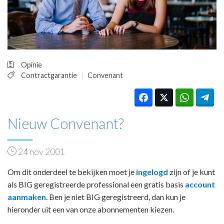
HUISARTSENPOST
PRAKTIJKZAKEN
TARIEVEN
VPHUISARTSEN
MEDISCHE VAKHANDEL
Opinie
INLOGGEN
Contractgarantie
Convenant
REGISTRATIE
Nieuw Convenant?
24 nov 2001
Om dit onderdeel te bekijken moet je
ingelogd
zijn of je kunt
als BIG geregistreerde professional een gratis basis
account
aanmaken
. Ben je niet BIG geregistreerd, dan kun je
hieronder uit een van onze abonnementen kiezen.