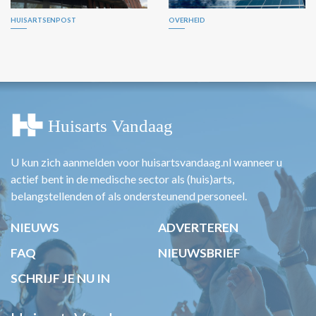
HUISARTSENPOST
OVERHEID
U kun zich aanmelden voor huisartsvandaag.nl wanneer u
actief bent in de medische sector als (huis)arts,
belangstellenden of als ondersteunend personeel.
NIEUWS
ADVERTEREN
FAQ
NIEUWSBRIEF
SCHRIJF JE NU IN