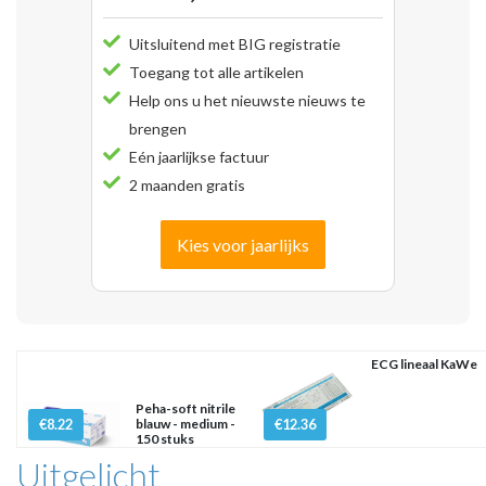
Uitsluitend met BIG registratie
Toegang tot alle artikelen
Help ons u het nieuwste nieuws te
brengen
Eén jaarlijkse factuur
2 maanden gratis
Kies voor jaarlijks
ECG lineaal KaWe
Peha-soft nitrile
€8.22
blauw - medium -
€12.36
150 stuks
Uitgelicht