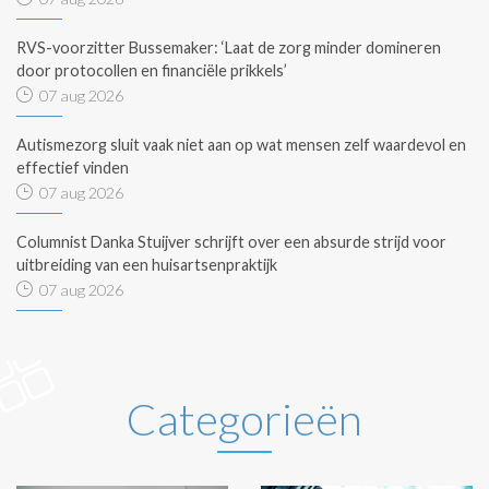
RVS-voorzitter Bussemaker: ‘Laat de zorg minder domineren
door protocollen en financiële prikkels’
07 aug 2026
Autismezorg sluit vaak niet aan op wat mensen zelf waardevol en
effectief vinden
07 aug 2026
Columnist Danka Stuijver schrijft over een absurde strijd voor
uitbreiding van een huisartsenpraktijk
07 aug 2026
Categorieën