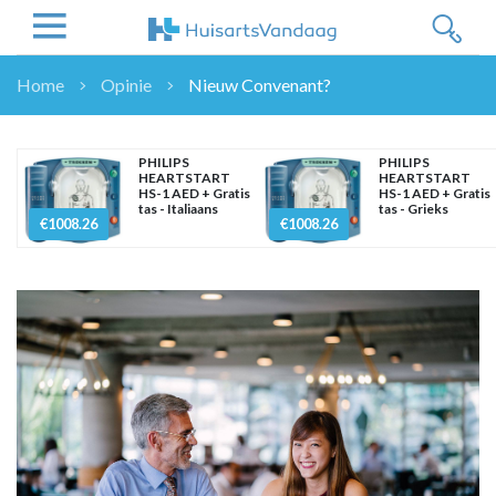
Home
Opinie
Nieuw Convenant?
NIEUWS
NIEUWS
PHILIPS
PHILIPS
HEARTSTART
HEARTSTART
OVERHEID
HS-1 AED + Gratis
HS-1 AED + Gratis
tas - Italiaans
tas - Grieks
WETENSCHAP
€1008.26
€1008.26
ZORGVERZEKERAARS
ICT
NASCHOLINGEN
DOSSIER
ENQUÊTES
NHG
LHV
OPINIE