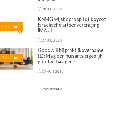
28 JUL 2026
KNMG wijst oproep tot boycot
Israëlische artsenvereniging
Premium
IMA af
27 JUL 2026
Goodwill bij praktijkovername
(1): Mag een huisarts eigenlijk
Premium
goodwill vragen?
03 AUG 2026
Advertentie