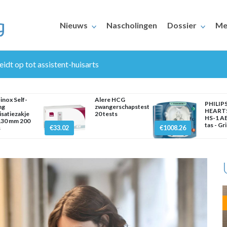
Nieuws
Nascholingen
Dossier
Me
eidt op tot assistent-huisarts
inox Self-
Alere HCG
PHILIP
ng
zwangerschapstest
HEART
lisatiezakje
20 tests
HS-1 AE
130 mm 200
tas - Gr
€33.02
€1008.26
s
ERAARS