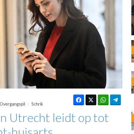
OST
EN
N
ANDEL
Overgangspil
Schrik
n Utrecht leidt op tot
nt-huisarts