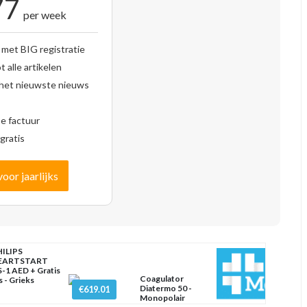
77
per week
 met BIG registratie
 alle artikelen
 het nieuwste nieuws
se factuur
gratis
voor jaarlijks
ILIPS
EARTSTART
-1 AED + Gratis
Coagulator
s - Grieks
Diatermo 50 -
€619.01
Monopolair