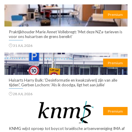
Premium
Praktijkhouder Marie Annet Vollebregt: ‘Met deze NZa-tarieven is
voor ons huisartsen de grens bereikt’
31 JUL 2026
Premium
Huisarts Harry Bulk: ‘Desinformatie en kwakzalverij zijn van alle
tijden”, Gerben Lochorn: ‘Als ik doodga, ligt het aan jullie’
28 JUL 2026
Premium
KNMG wijst oproep tot boycot Israëlische artsenvereniging IMA af