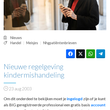
HUISARTSENPOST
PRAKTIJKZAKEN
TARIEVEN
VPHUISARTSEN
MEDISCHE VAKHANDEL
INLOGGEN
Nieuws
REGISTRATIE
Handel
Meisjes
Nhgpatiëntenbrieven
Nieuwe regelgeving
kindermishandeling
23 aug 2003
Om dit onderdeel te bekijken moet je
ingelogd
zijn of je kunt
als BIG geregistreerde professional een gratis basis
account