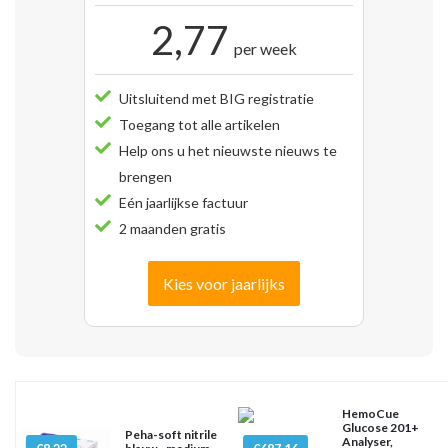
2,77
per week
Uitsluitend met BIG registratie
Toegang tot alle artikelen
Help ons u het nieuwste nieuws te
brengen
Eén jaarlijkse factuur
2 maanden gratis
Kies voor jaarlijks
HemoCue
Glucose 201+
Peha-soft nitrile
Analyser,