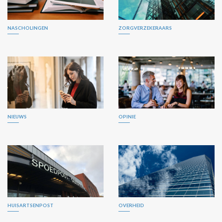
NASCHOLINGEN
ZORGVERZEKERAARS
NIEUWS
OPINIE
HUISARTSENPOST
OVERHEID