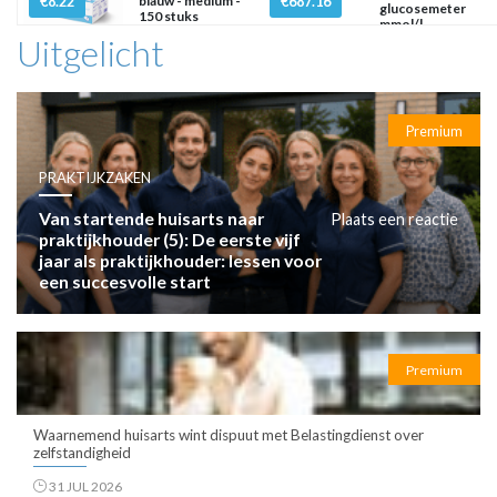
€8.22
blauw - medium -
€687.16
glucosemeter
150 stuks
mmol/l
Uitgelicht
Premium
PRAKTIJKZAKEN
Van startende huisarts naar
Plaats een reactie
praktijkhouder (5): De eerste vijf
jaar als praktijkhouder: lessen voor
een succesvolle start
Premium
Waarnemend huisarts wint dispuut met Belastingdienst over
zelfstandigheid
31 JUL 2026