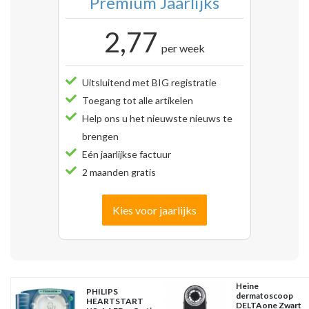
Premium Jaarlijks
2,77
per week
Uitsluitend met BIG registratie
Toegang tot alle artikelen
Help ons u het nieuwste nieuws te
brengen
Eén jaarlijkse factuur
2 maanden gratis
Kies voor jaarlijks
Heine
PHILIPS
dermatoscoop
HEARTSTART
DELTAone Zwart