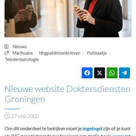
HUISARTSENPOST
PRAKTIJKZAKEN
TARIEVEN
VPHUISARTSEN
MEDISCHE VAKHANDEL
INLOGGEN
Nieuws
REGISTRATIE
Marihuana
Nhgpatiëntenbrieven
Pufmaatje
Teledermatologie
Nieuwe website Doktersdiensten
Groningen
27 sep 2003
Om dit onderdeel te bekijken moet je
ingelogd
zijn of je kunt
als BIG geregistreerde professional een gratis basis
account