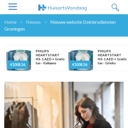
Home
Nieuws
Nieuwe website Doktersdiensten
Groningen
NIEUWS
NIEUWS
OVERHEID
PHILIPS
PHILIPS
HEARTSTART
HEARTSTART
WETENSCHAP
HS-1 AED + Gratis
HS-1 AED + Gratis
tas - Italiaans
tas - Grieks
ZORGVERZEKERAARS
€1008.26
€1008.26
ICT
NASCHOLINGEN
DOSSIER
ENQUÊTES
NHG
LHV
OPINIE