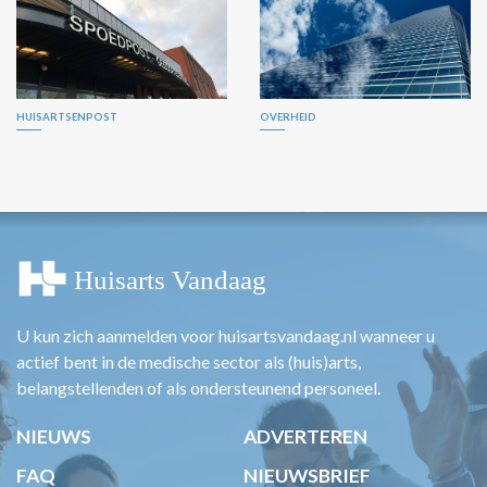
HUISARTSENPOST
OVERHEID
U kun zich aanmelden voor huisartsvandaag.nl wanneer u
actief bent in de medische sector als (huis)arts,
belangstellenden of als ondersteunend personeel.
NIEUWS
ADVERTEREN
FAQ
NIEUWSBRIEF