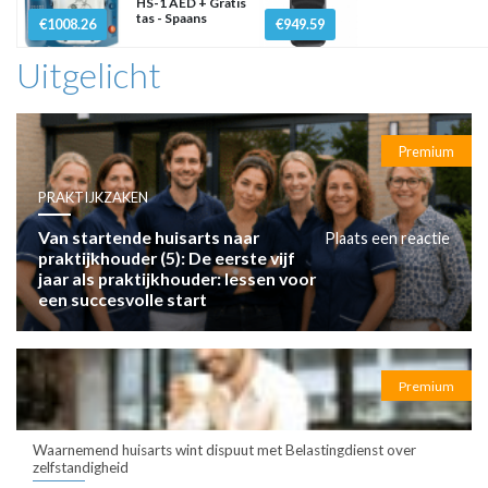
HS-1 AED + Gratis
tas - Spaans
€1008.26
€949.59
Uitgelicht
Premium
PRAKTIJKZAKEN
Van startende huisarts naar
Plaats een reactie
praktijkhouder (5): De eerste vijf
jaar als praktijkhouder: lessen voor
een succesvolle start
Premium
Waarnemend huisarts wint dispuut met Belastingdienst over
zelfstandigheid