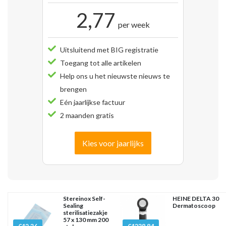
2,77
per week
Uitsluitend met BIG registratie
Toegang tot alle artikelen
Help ons u het nieuwste nieuws te
brengen
Eén jaarlijkse factuur
2 maanden gratis
Kies voor jaarlijks
Stereinox Self-
HEINE DELTA 30
Sealing
Dermatoscoop
sterilisatiezakje
57 x 130 mm 200