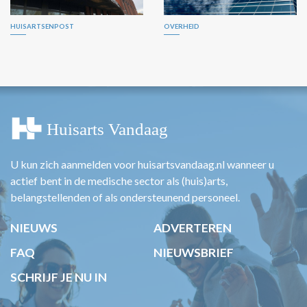
HUISARTSENPOST
OVERHEID
U kun zich aanmelden voor huisartsvandaag.nl wanneer u
actief bent in de medische sector als (huis)arts,
belangstellenden of als ondersteunend personeel.
NIEUWS
ADVERTEREN
FAQ
NIEUWSBRIEF
SCHRIJF JE NU IN