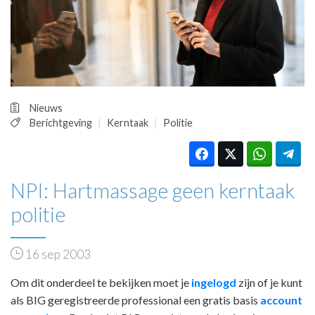
HUISARTSENPOST
PRAKTIJKZAKEN
TARIEVEN
VPHUISARTSEN
MEDISCHE VAKHANDEL
INLOGGEN
Nieuws
REGISTRATIE
Berichtgeving
Kerntaak
Politie
NPI: Hartmassage geen kerntaak
politie
16 sep 2003
Om dit onderdeel te bekijken moet je
ingelogd
zijn of je kunt
als BIG geregistreerde professional een gratis basis
account