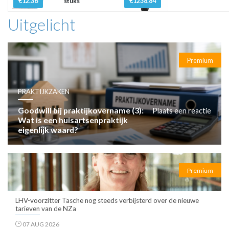
€12.36
€1238.84
stuks
Uitgelicht
Premium
PRAKTIJKZAKEN
Goodwill bij praktijkovername (3):
Plaats een reactie
Wat is een huisartsenpraktijk
eigenlijk waard?
Premium
LHV-voorzitter Tasche nog steeds verbijsterd over de nieuwe
tarieven van de NZa
07 AUG 2026