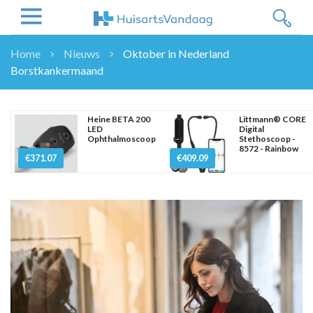
Home
Nieuws
Oktober in Nederland
Borstkankermaand
NIEUWS
NIEUWS
OVERHEID
Heine BETA 200
Littmann® CORE
LED
Digital
WETENSCHAP
Ophthalmoscoop
Stethoscoop -
8572 - Rainbow
ZORGVERZEKERAARS
€371.07
€409.09
ICT
NASCHOLINGEN
DOSSIER
ENQUÊTES
NHG
LHV
OPINIE