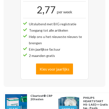
2,77
per week
Uitsluitend met BIG registratie
Toegang tot alle artikelen
Help ons u het nieuwste nieuws te
brengen
Eén jaarlijkse factuur
2 maanden gratis
Kies voor jaarlijks
Cleartest® CRP
PHILIPS
20 testen
HEARTSTART
HS-1 AED + Gratis
tas - Pools