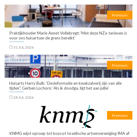
Premium
Praktijkhouder Marie Annet Vollebregt: ‘Met deze NZa-tarieven is
voor ons huisartsen de grens bereikt’
31 JUL 2026
Premium
Huisarts Harry Bulk: ‘Desinformatie en kwakzalverij zijn van alle
tijden”, Gerben Lochorn: ‘Als ik doodga, ligt het aan jullie’
28 JUL 2026
Premium
KNMG wijst oproep tot boycot Israëlische artsenvereniging IMA af