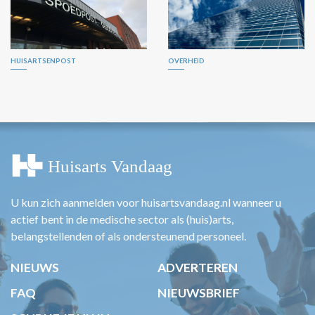
HUISARTSENPOST
OVERHEID
U kun zich aanmelden voor huisartsvandaag.nl wanneer u
actief bent in de medische sector als (huis)arts,
belangstellenden of als ondersteunend personeel.
NIEUWS
ADVERTEREN
FAQ
NIEUWSBRIEF