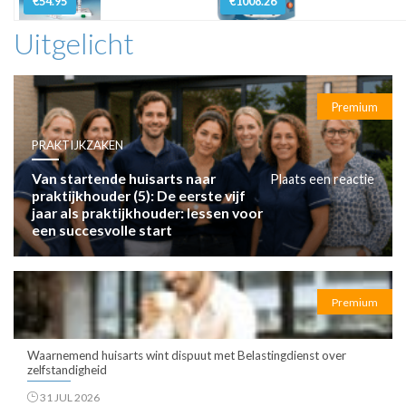
€54.95
€1008.26
Uitgelicht
Premium
PRAKTIJKZAKEN
Van startende huisarts naar
Plaats een reactie
praktijkhouder (5): De eerste vijf
jaar als praktijkhouder: lessen voor
een succesvolle start
Premium
Waarnemend huisarts wint dispuut met Belastingdienst over
zelfstandigheid
31 JUL 2026