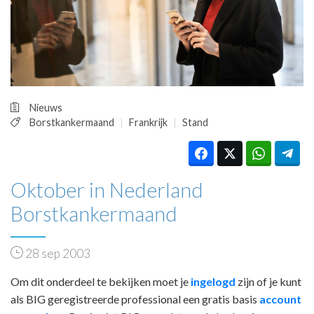
HUISARTSENPOST
PRAKTIJKZAKEN
TARIEVEN
VPHUISARTSEN
MEDISCHE VAKHANDEL
INLOGGEN
Nieuws
REGISTRATIE
Borstkankermaand
Frankrijk
Stand
Oktober in Nederland
Borstkankermaand
28 sep 2003
Om dit onderdeel te bekijken moet je
ingelogd
zijn of je kunt
als BIG geregistreerde professional een gratis basis
account